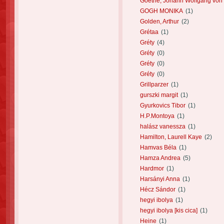
Goethe, Johann Wolfgang von
GOGH MONIKA
(1)
Golden, Arthur
(2)
Grétaa
(1)
Gréty
(4)
Gréty
(0)
Gréty
(0)
Gréty
(0)
Grillparzer
(1)
gurszki margit
(1)
Gyurkovics Tibor
(1)
H.P.Montoya
(1)
halász vanessza
(1)
Hamilton, Laurell Kaye
(2)
Hamvas Béla
(1)
Hamza Andrea
(5)
Hardmor
(1)
Harsányi Anna
(1)
Hécz Sándor
(1)
hegyi ibolya
(1)
hegyi ibolya [kis cica]
(1)
Heine
(1)