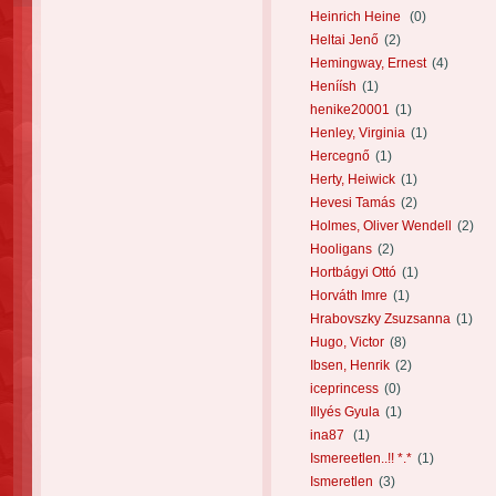
Heinrich Heine
(0)
Heltai Jenő
(2)
Hemingway, Ernest
(4)
Heníísh
(1)
henike20001
(1)
Henley, Virginia
(1)
Hercegnő
(1)
Herty, Heiwick
(1)
Hevesi Tamás
(2)
Holmes, Oliver Wendell
(2)
Hooligans
(2)
Hortbágyi Ottó
(1)
Horváth Imre
(1)
Hrabovszky Zsuzsanna
(1)
Hugo, Victor
(8)
Ibsen, Henrik
(2)
iceprincess
(0)
Illyés Gyula
(1)
ina87
(1)
Ismereetlen..!! *.*
(1)
Ismeretlen
(3)