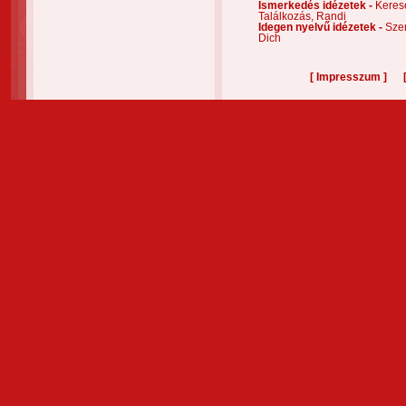
Ismerkedés idézetek -
Keres
Találkozás,
Randi
Idegen nyelvű idézetek -
Szer
Dich
[
]
Impresszum