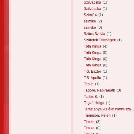
Szilvácska
(1)
Szilvácska
(1)
Szimi14
(1)
szintike
(2)
szintike
(0)
Szűcs Szilvia
(1)
Született Feleségek
(1)
Tóth Kinga
(4)
Tóth Kinga
(0)
Tóth Kinga
(0)
Tóth Kinga
(0)
T.G. Eszter
(1)
T.R. Apolló
(1)
Tabita
(1)
Tagore, Rabiranath
(3)
Tarlós B.
(1)
Tegző Helga
(1)
Teréz anya: Az élet himnusza
(
Thomson, Helen
(1)
Timike
(3)
Timike
(0)