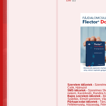
Zsu
(2)
Szerelem idézetek -
Szerelm
Csók,
Hiányzol
SMS idézetek -
Szerelmes S
nekem,
Kacérkodó,
Randira h
Bajos szerelem idézetek -
Bá
Szakítás,
Elmúlt szerelem,
Vá
Párkapcsolat idézetek -
Társ
Féltékenység,
Házasság,
Félr