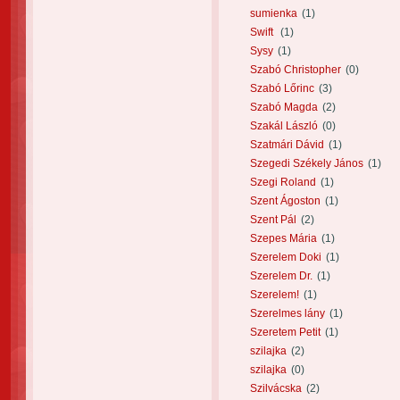
sumienka
(1)
Swift
(1)
Sysy
(1)
Szabó Christopher
(0)
Szabó Lőrinc
(3)
Szabó Magda
(2)
Szakál László
(0)
Szatmári Dávid
(1)
Szegedi Székely János
(1)
Szegi Roland
(1)
Szent Ágoston
(1)
Szent Pál
(2)
Szepes Mária
(1)
Szerelem Doki
(1)
Szerelem Dr.
(1)
Szerelem!
(1)
Szerelmes lány
(1)
Szeretem Petit
(1)
szilajka
(2)
szilajka
(0)
Szilvácska
(2)