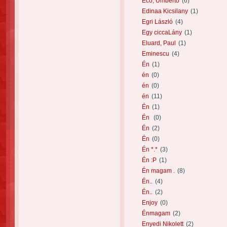
Eco, Umberto
(6)
Edinaa Kicsilany
(1)
Egri László
(4)
Egy ciccaLány
(1)
Eluard, Paul
(1)
Eminescu
(4)
Én
(1)
én
(0)
én
(0)
én
(11)
Én
(1)
Én
(0)
Én
(2)
Én
(0)
Én *.*
(3)
Én :P
(1)
Én magam .
(8)
Én..
(4)
Én..
(2)
Enjoy
(0)
Énmagam
(2)
Enyedi Nikolett
(2)