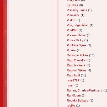
Piaf, Edith
(4)
picurkaa
(0)
Pilinszky János
(1)
Pimaszka
(1)
Platon
(1)
Poe, Edgar Allan
(1)
PoetGirl
(1)
Presser Gábor
(3)
Prince Ricky
(1)
Publilius Syrus
(3)
Puskin
(2)
Raboczki Zoltán
(14)
Rácz Daniella
(1)
Rácz Istvánné
(1)
Radnóti Miklós
(4)
Rajz Zsolt
(11)
rami9797
(1)
ramii
(1)
Ramuz, Charles-Ferdinand
(1)
Randiguru
(1)
Rebeka Barbara
(1)
rebike
(1)