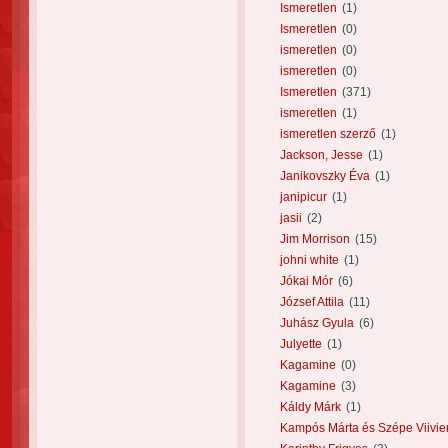
Ismeretlen
(1)
Ismeretlen
(0)
ismeretlen
(0)
ismeretlen
(0)
Ismeretlen
(371)
ismeretlen
(1)
ismeretlen szerző
(1)
Jackson, Jesse
(1)
Janikovszky Éva
(1)
janipicur
(1)
jasii
(2)
Jim Morrison
(15)
johni white
(1)
Jókai Mór
(6)
József Attila
(11)
Juhász Gyula
(6)
Julyette
(1)
Kagamine
(0)
Kagamine
(3)
Káldy Márk
(1)
Kampós Márta és Szépe Viivie