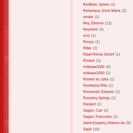
Redfield, James
(1)
Remarque, Erich Maria
(2)
renike
(1)
Rey, Étienne
(12)
Reymont
(3)
ricsi
(1)
Ricsyy
(1)
Rilke
(1)
Rippl-Rónai József
(1)
Rivarol
(1)
rolikaaa2000
(0)
rolikaaa2000
(2)
Rómeó és Júlia
(1)
Romhányi Rita
(1)
Roosevelt, Eleanor
(1)
Rozvány György
(1)
Rückert
(1)
Sagan, Carl
(1)
Sagan, Francoise
(1)
Saint-Exupéry, Antoine de
(5)
Saját
(10)