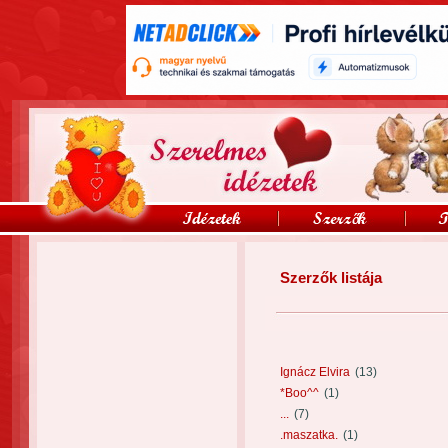
Szerzők listája
Ignácz Elvira
(13)
*Boo^^
(1)
...
(7)
.maszatka.
(1)