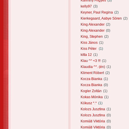
Karinthy Frigyes
(3)
kelly97
(3)
Keyner, Paul Regina
(2)
Kierkegaard, Aabye Sören
(2)
King Alexander
(2)
King Alexander
(0)
King, Stephen
(2)
Kiss János
(1)
Kiss Péter
(1)
kitta 12
(1)
Klau ^^ <3 !!!
(1)
Klaudia ^^. (én)
(1)
Kliment Róbert
(2)
Kocza Bianka
(1)
Kocza Bianka
(0)
Kogler Zoltán
(1)
Kokas Mónika
(1)
Kókusz *.*
(1)
Kolozs Jusztina
(1)
Kolozs Jusztina
(0)
Komiáti Viktória
(0)
Komiáti Viktória
(0)