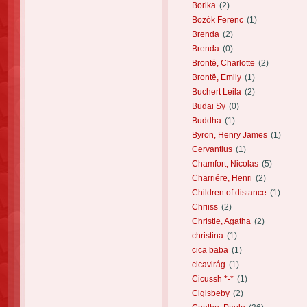
Borika
(2)
Bozók Ferenc
(1)
Brenda
(2)
Brenda
(0)
Brontë, Charlotte
(2)
Brontë, Emily
(1)
Buchert Leila
(2)
Budai Sy
(0)
Buddha
(1)
Byron, Henry James
(1)
Cervantius
(1)
Chamfort, Nicolas
(5)
Charriére, Henri
(2)
Children of distance
(1)
Chriiss
(2)
Christie, Agatha
(2)
christina
(1)
cica baba
(1)
cicavirág
(1)
Cicussh *-*
(1)
Cigisbeby
(2)