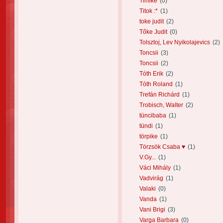
Timike
(0)
Titok :*
(1)
toke judit
(2)
Tőke Judit
(0)
Tolsztoj, Lev Nyikolajevics
(2)
Toncsii
(3)
Toncsii
(2)
Tóth Erik
(2)
Tóth Roland
(1)
Trefán Richárd
(1)
Trobisch, Walter
(2)
tüncibaba
(1)
tündi
(1)
törpike
(1)
Törzsök Csaba ♥
(1)
V.Gy...
(1)
Váci Mihály
(1)
Vadvirág
(1)
Valaki
(0)
Vanda
(1)
Vani Brigi
(3)
Varga Barbara
(0)