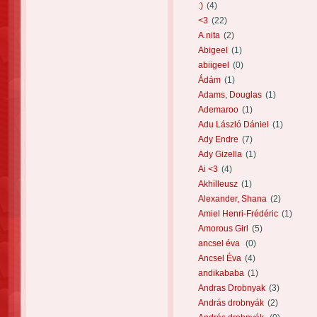
:)
(4)
<3
(22)
A.nita
(2)
Abigeel
(1)
abiigeel
(0)
Ádám
(1)
Adams, Douglas
(1)
Ademaroo
(1)
Adu László Dániel
(1)
Ady Endre
(7)
Ady Gizella
(1)
Ai <3
(4)
Akhilleusz
(1)
Alexander, Shana
(2)
Amiel Henri-Frédéric
(1)
Amorous Girl
(5)
ancsel éva
(0)
Ancsel Éva
(4)
andikababa
(1)
Andras Drobnyak
(3)
András drobnyák
(2)