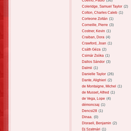
Coelho, Paulo
(36)
Coleridge, Samuel Taylor
(2)
Colton, Charles Caleb
(1)
Corleone Zoltán
(1)
Corneille, Pierre
(3)
Costner, Kevin
(1)
Craiban, Dora
(4)
Crawford, Joan
(1)
Csáth Géza
(2)
Csimár Zsóka
(1)
Dallos Sándor
(3)
Dalmii
(1)
Danielle Taylor
(26)
Dante, Alighieri
(2)
de Montaigne, Michel
(1)
de Musset, Alfred
(1)
de Vega, Lope
(4)
démoncsaj
(1)
Dencsi28
(1)
Dinaa.
(0)
Disraeli, Benjamin
(2)
Dj Szatmári
(1)