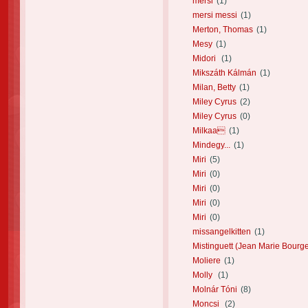
mersi
(1)
mersi messi
(1)
Merton, Thomas
(1)
Mesy
(1)
Midori
(1)
Mikszáth Kálmán
(1)
Milan, Betty
(1)
Miley Cyrus
(2)
Miley Cyrus
(0)
Milkaa
(1)
Mindegy...
(1)
Miri
(5)
Miri
(0)
Miri
(0)
Miri
(0)
Miri
(0)
missangelkitten
(1)
Mistinguett (Jean Marie Bourge
Moliere
(1)
Molly
(1)
Molnár Tóni
(8)
Moncsi
(2)