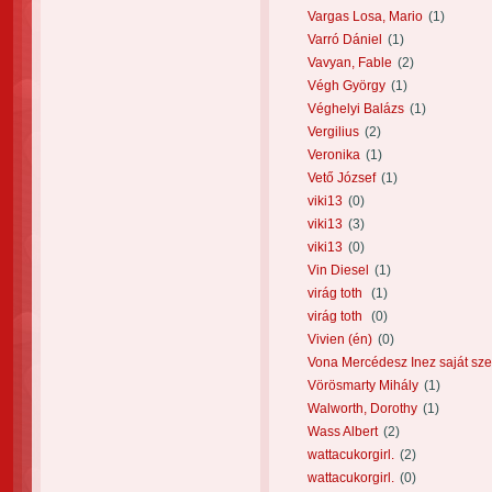
Vargas Losa, Mario
(1)
Varró Dániel
(1)
Vavyan, Fable
(2)
Végh György
(1)
Véghelyi Balázs
(1)
Vergilius
(2)
Veronika
(1)
Vető József
(1)
viki13
(0)
viki13
(3)
viki13
(0)
Vin Diesel
(1)
virág toth
(1)
virág toth
(0)
Vivien (én)
(0)
Vona Mercédesz Inez saját sze
Vörösmarty Mihály
(1)
Walworth, Dorothy
(1)
Wass Albert
(2)
wattacukorgirl.
(2)
wattacukorgirl.
(0)