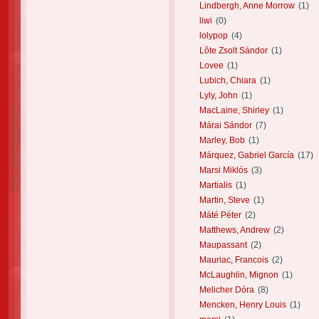
Lindbergh, Anne Morrow
(1)
liwi
(0)
lolypop
(4)
Lôte Zsolt Sándor
(1)
Lovee
(1)
Lubich, Chiara
(1)
Lyly, John
(1)
MacLaine, Shirley
(1)
Márai Sándor
(7)
Marley, Bob
(1)
Márquez, Gabriel García
(17)
Marsi Miklós
(3)
Martialis
(1)
Martin, Steve
(1)
Máté Péter
(2)
Matthews, Andrew
(2)
Maupassant
(2)
Mauriac, Francois
(2)
McLaughlin, Mignon
(1)
Melicher Dóra
(8)
Mencken, Henry Louis
(1)