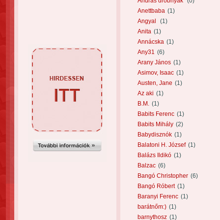
András drobnyák
(0)
Anettbaba
(1)
Angyal
(1)
Anita
(1)
Annácska
(1)
Any31
(6)
Arany János
(1)
Asimov, Isaac
(1)
Austen, Jane
(1)
Az aki
(1)
B.M.
(1)
Babits Ferenc
(1)
Babits Mihály
(2)
Babydisznók
(1)
Balatoni H. József
(1)
Balázs Ildikó
(1)
Balzac
(6)
Bangó Christopher
(6)
Bangó Róbert
(1)
Baranyi Ferenc
(1)
barátnőm:)
(1)
barnythosz
(1)