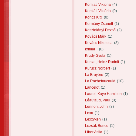
Komiáti Viktória
(4)
Komiáti Viktória
(0)
Koncz Kitti
(0)
Kormány Zsanett
(1)
Kosztolányi Dezső
(2)
Kovács Márk
(1)
Kovács Nikoletta
(8)
krimar_
(0)
Krúdy Gyula
(1)
Kunze, Heinz Rudolf
(1)
Kurucz Norbert
(1)
La Bruyére
(2)
La Rochefoucauld
(10)
Lancelot
(1)
Laurell Kaye Hamilton
(1)
Léautaud, Paul
(3)
Lennon, John
(3)
Lexa
(1)
Lexxykeh
(1)
Lezsák Bence
(1)
Libor Attila
(1)