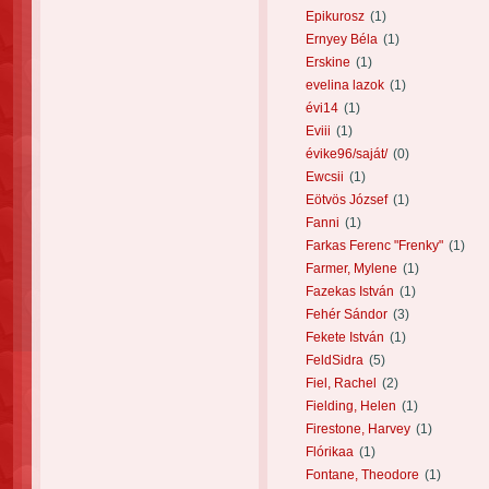
Epikurosz
(1)
Ernyey Béla
(1)
Erskine
(1)
evelina lazok
(1)
évi14
(1)
Eviii
(1)
évike96/saját/
(0)
Ewcsii
(1)
Eötvös József
(1)
Fanni
(1)
Farkas Ferenc "Frenky"
(1)
Farmer, Mylene
(1)
Fazekas István
(1)
Fehér Sándor
(3)
Fekete István
(1)
FeldSidra
(5)
Fiel, Rachel
(2)
Fielding, Helen
(1)
Firestone, Harvey
(1)
Flórikaa
(1)
Fontane, Theodore
(1)