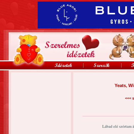
Yeats, Wi
<<<
s
Lábad elé szórtam 