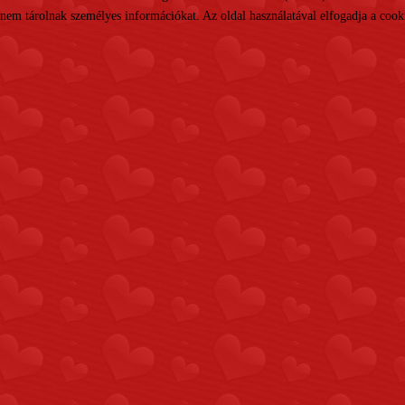
nem tárolnak személyes információkat. Az oldal használatával elfogadja a cooki