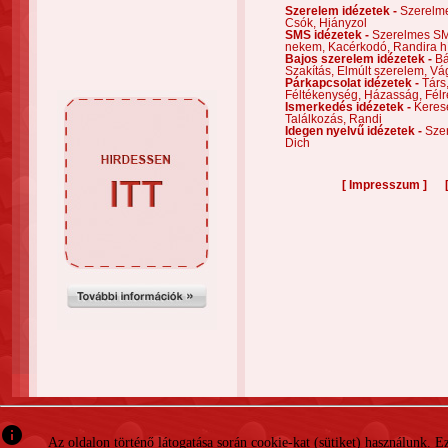
Szerelem idézetek -
Szerelm
Csók,
Hiányzol
SMS idézetek -
Szerelmes S
nekem,
Kacérkodó,
Randira h
Bajos szerelem idézetek -
Bá
Szakítás,
Elmúlt szerelem,
Vá
Párkapcsolat idézetek -
Társ
Féltékenység,
Házasság,
Félr
Ismerkedés idézetek -
Keres
Találkozás,
Randi
Idegen nyelvű idézetek -
Szer
Dich
[
]
Impresszum
info
Az oldalon történő látogatása során cookie-kat (sütiket) használunk. 