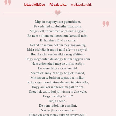
Idézet küldése
Részletek...
wattacukorgirl.
Míg én magányosan gyötrődtem,
Te vedelted az absinthe-okat sorra.
Mégis lett az eredménye,elszált a agyad.
Én nem voltam melletted,erre kerestél mást,
Hát ha nincs ló jó a szamár.!
Neked ez semmi nekem meg nagyon fáj,
Mást öleltél,hát tudod mit? a k**va any*d.!
Bocsánatért esedeztél,én meg elhittem,
Hogy megbántad de ahogy látom nagyon nem.
Nem érdemelted meg az utolsó esélyt,
De szeretlek,ez a szerencséd.
Szeretlek annyira hogy bőgjek utánad,
Miközben te buliban tapizod a libákat.
Szép vagy mondhatom,de nem tehetek róla,
Hogy amikor rádnézek megáll az óra.
Szeretlek ezt tudod jól,vissza is élsz vele,
Hogy meddig bírom?
Tudja a fene...
De nem tudok mit csinálni,
Csak te jársz az eszemben.
Elhagyni nem foglak,inkább szenvedek.!