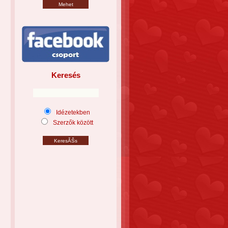
Keresés
Idézetekben
Szerzők között