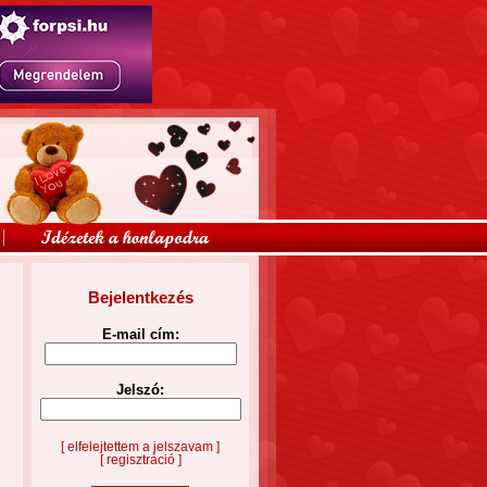
Bejelentkezés
E-mail cím:
Jelszó:
[ elfelejtettem a jelszavam ]
[ regisztráció ]