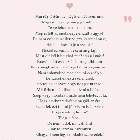
Már rég történt de mégis emlékszem arra,
Míg én magányosan gyötrődtem,
Te vedelted a piákat sorra.
Meg is lett az eredménye,elszált a agyad.
Én nem voltam melletted,erre kerestél mást,
Hát ha nincs ló jó a szamár.!
Neked ez semmi nekem meg fájt,
Mást öleltél,hát tudod mit? etessél mást!
Bocsánatért esedeztél,én meg elhittem,
Hogy megbántad de ahogy látom nagyon nem.
Nem érdemelted meg az utolsó esélyt.
De szeretlek,ez a szerencséd.
Szeretlek annyira hogy bőgjek utánad,
Miközben te buliban tapizod a libákat.
Szép vagy mondhatom,de nem tehetek róla,
Hogy amikor rádnézek megáll az óra.
Szeretlek ezt tudod jól,vissza is élsz vele
Hogy meddig bírom?
Tudja a fene...
De nem tudok mit csinálni
Csak te jársz az eszemben.
Elhagyni nem foglak,inkább szenvedek.!