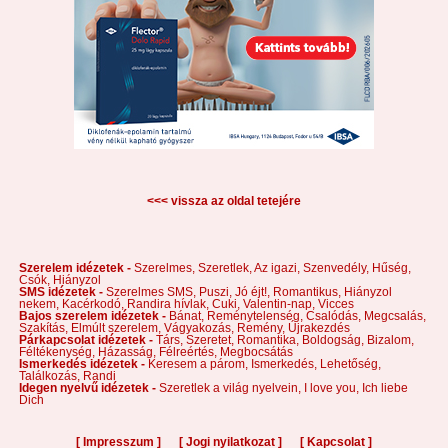
<<< vissza az oldal tetejére
Szerelem idézetek -
Szerelmes,
Szeretlek,
Az igazi,
Szenvedély,
Hűség,
Csók,
Hiányzol
SMS idézetek -
Szerelmes SMS,
Puszi,
Jó éjt!,
Romantikus,
Hiányzol
nekem,
Kacérkodó,
Randira hívlak,
Cuki,
Valentin-nap,
Vicces
Bajos szerelem idézetek -
Bánat,
Reménytelenség,
Csalódás,
Megcsalás,
Szakítás,
Elmúlt szerelem,
Vágyakozás,
Remény,
Újrakezdés
Párkapcsolat idézetek -
Társ,
Szeretet,
Romantika,
Boldogság,
Bizalom,
Féltékenység,
Házasság,
Félreértés,
Megbocsátás
Ismerkedés idézetek -
Keresem a párom,
Ismerkedés,
Lehetőség,
Találkozás,
Randi
Idegen nyelvű idézetek -
Szeretlek a világ nyelvein,
I love you,
Ich liebe
Dich
[
]
[
]
[
]
Impresszum
Jogi nyilatkozat
Kapcsolat