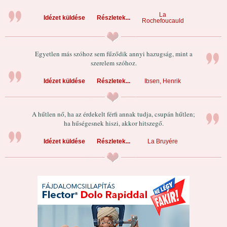
La
Idézet küldése
Részletek...
Rochefoucauld
Egyetlen más szóhoz sem fűződik annyi hazugság, mint a
szerelem szóhoz.
Idézet küldése
Részletek...
Ibsen, Henrik
A hűtlen nő, ha az érdekelt férfi annak tudja, csupán hűtlen;
ha hűségesnek hiszi, akkor hitszegő.
Idézet küldése
Részletek...
La Bruyére