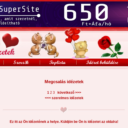
Megcsalás idézetek
>>>
1
2
3
következő
<<<
szerelmes idézetek
Ez itt az Ön idézetének a helye. Küldjön be Ön is idézetet az oldalra!