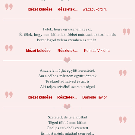
Idézet küldése
Részletek...
wattacukorgirl.
Félek, hogy egyszer elhagysz,
És félek, hogy nem láthatlak többet már, csak akkor, ha más
kezét fogod velem szemben az utcán..
Idézet küldése
Részletek...
Komiáti Viktória
A szerelem útját együtt kerestétek
Ám a célhoz már nem együtt értetek
Te elárultad szíved és azt is
Aki teljes szívéből szeretett téged
Idézet küldése
Részletek...
Danielle Taylor
Szeretett, de te elárultad
Téged többé nem láthat
Ő teljes szívéből szeretett
És most mégis miattad szenved...