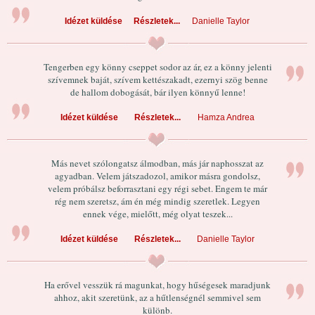
Idézet küldése
Részletek...
Danielle Taylor
Tengerben egy könny cseppet sodor az ár, ez a könny jelenti
szívemnek baját, szívem kettészakadt, ezernyi szög benne
de hallom dobogását, bár ilyen könnyű lenne!
Idézet küldése
Részletek...
Hamza Andrea
Más nevet szólongatsz álmodban, más jár naphosszat az
agyadban. Velem játszadozol, amikor másra gondolsz,
velem próbálsz beforrasztani egy régi sebet. Engem te már
rég nem szeretsz, ám én még mindig szeretlek. Legyen
ennek vége, mielőtt, még olyat teszek...
Idézet küldése
Részletek...
Danielle Taylor
Ha erővel vesszük rá magunkat, hogy hűségesek maradjunk
ahhoz, akit szeretünk, az a hűtlenségnél semmivel sem
különb.