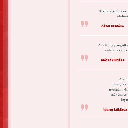
Nekem a szerelem há
életne
Idézet küldése
Az élet egy angolke
s életed csak a
Idézet küldése
A hir
amely háza
gyémánt, dr
művész csis
legm
Idézet küldése