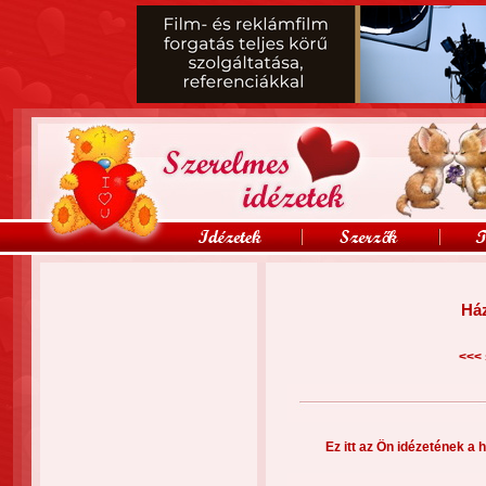
Ház
<<<
Ez itt az Ön idézetének a h