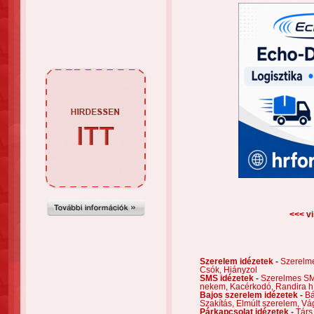
<<< vi
Szerelem idézetek -
Szerelm
Csók,
Hiányzol
SMS idézetek -
Szerelmes S
nekem,
Kacérkodó,
Randira h
Bajos szerelem idézetek -
Bá
Szakítás,
Elmúlt szerelem,
Vá
Párkapcsolat idézetek -
Társ