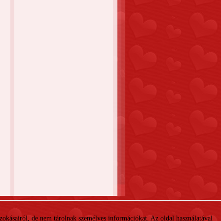
 szokásairól, de nem tárolnak személyes információkat. Az oldal használatával