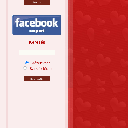
Keresés
Idézetekben
Szerzők között