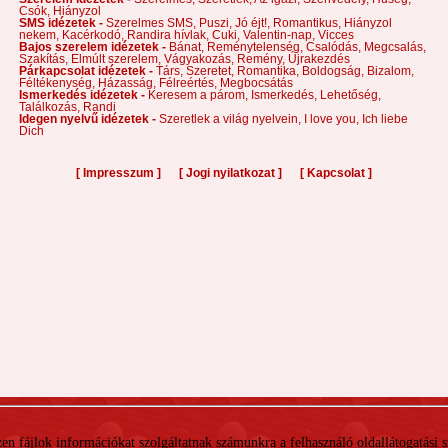
Csók,
Hiányzol
SMS idézetek -
Szerelmes SMS,
Puszi,
Jó éjt!,
Romantikus,
Hiányzol
nekem,
Kacérkodó,
Randira hívlak,
Cuki,
Valentin-nap,
Vicces
Bajos szerelem idézetek -
Bánat,
Reménytelenség,
Csalódás,
Megcsalás,
Szakítás,
Elmúlt szerelem,
Vágyakozás,
Remény,
Újrakezdés
Párkapcsolat idézetek -
Társ,
Szeretet,
Romantika,
Boldogság,
Bizalom,
Féltékenység,
Házasság,
Félreértés,
Megbocsátás
Ismerkedés idézetek -
Keresem a párom,
Ismerkedés,
Lehetőség,
Találkozás,
Randi
Idegen nyelvű idézetek -
Szeretlek a világ nyelvein,
I love you,
Ich liebe
Dich
[
]
[
]
[
]
Impresszum
Jogi nyilatkozat
Kapcsolat
 Ezen fájlok információkat szolgáltatnak számunkra a felhasználó oldallátogatási