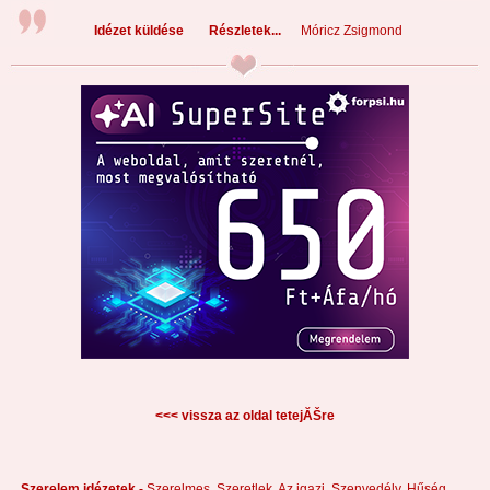
Idézet küldése
Részletek...
Móricz Zsigmond
<<< vissza az oldal tetejĂŠre
Szerelem idézetek -
Szerelmes,
Szeretlek,
Az igazi,
Szenvedély,
Hűség,