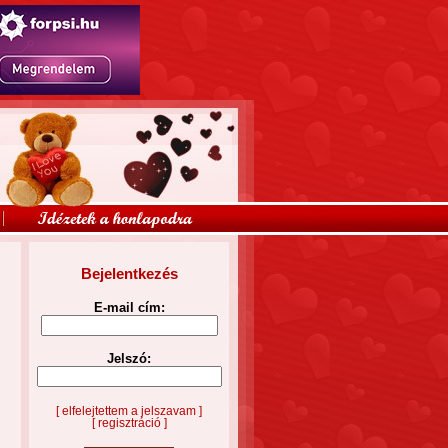
Bejelentkezés
E-mail cím:
Jelszó:
[ elfelejtettem a jelszavam ]
[ regisztráció ]