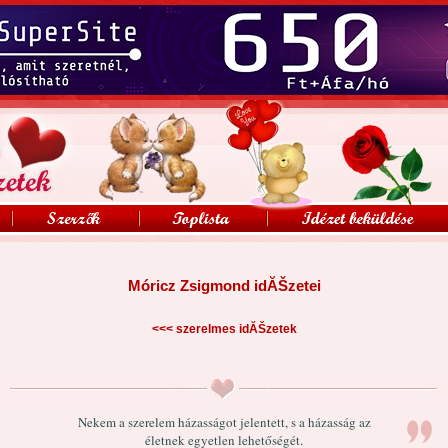
Móricz Zsigmond idĂŠzetei
<<<
szerelmes idĂŠzetek
Nekem a szerelem házasságot jelentett, s a házasság az
életnek egyetlen lehetőségét.