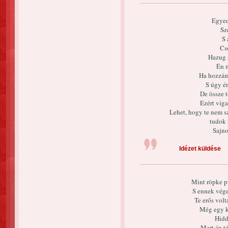
Egyed
Sz
S 
Cs
Hazug 
Én 
Ha hozzám 
S úgy é
De össze 
Ezért víg
Lehet, hogy te nem s
tudok 
Sajno
Idézet küldése
Mint röpke pi
S ennek vége
Te erős volt
Még egy k
Hidd
Mert én t