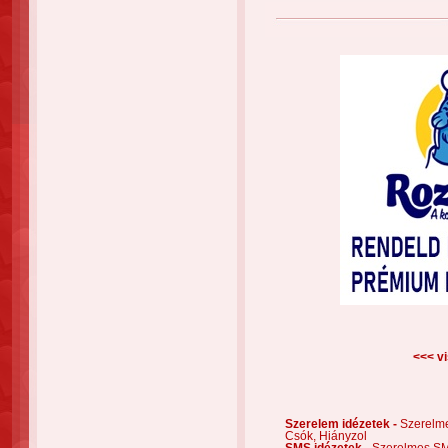
<<< vi
Szerelem idézetek -
Szerelm
Csók,
Hiányzol