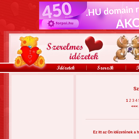
Sz
1
2
3
4
<<<
Ez itt az Ön idézetének a h