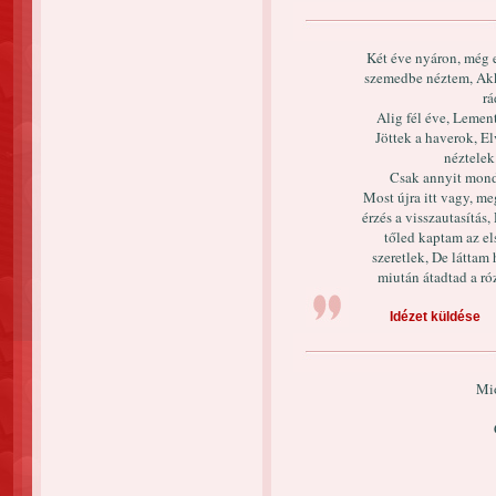
Két éve nyáron, még 
szemedbe néztem, Akk
rá
Alig fél éve, Lement
Jöttek a haverok, El
néztelek
Csak annyit mondt
Most újra itt vagy, me
érzés a visszautasítás,
tőled kaptam az el
szeretlek, De láttam
miután átadtad a ró
Idézet küldése
Mió