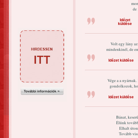
mond
de 
Idézet
küldése
Volt egy lány az
mindenkinél, de enn
Idézet küldése
Vége a a nyárnak. I
gondolkozok, ho
Idézet küldése
Bánat, keser
Élünk tovább 
Elhalt úton
Tovább vis