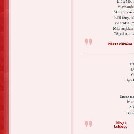
Előre! Bol
Visszanézv
Mit ér? Szúr
Elől fény, h
Bántottál m
Más majdan s
Téged meg s
Idézet küldése
Én
D
Cs
Úgy 
Egész na
Mer
A 
Te m
Idézet
küldése