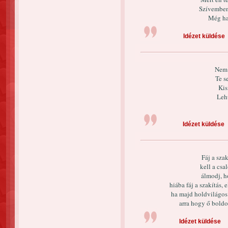
Szívemben
Még ha 
Idézet küldése
Nem 
Te s
Kis
Leh
Idézet küldése
Fáj a szak
kell a csa
álmodj, h
hiába fáj a szakítás, 
ha majd holdvilágos 
arra hogy ő boldo
Idézet küldése