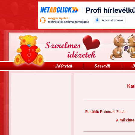
Kat
Feltöltő:
Rabóczki Zoltá
A mű címe,