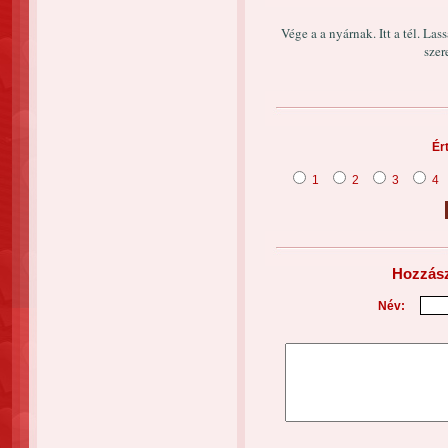
Vége a a nyárnak. Itt a tél. La
szer
Ér
1
2
3
4
Hozzász
Név: