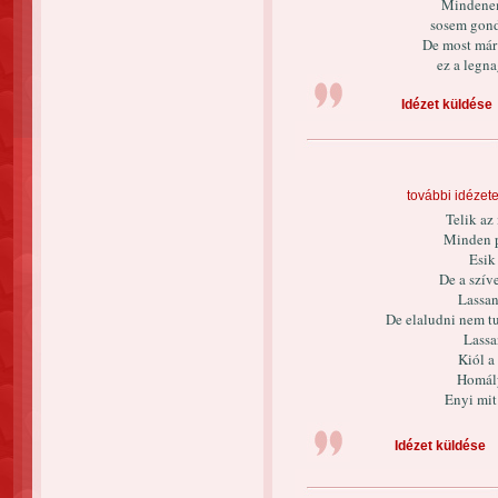
Mindenem 
sosem gond
De most már 
ez a legn
Idézet küldése
további idézet
Telik az
Minden p
Esik
De a szív
Lassan
De elaludni nem tu
Lassa
Kiól a
Homály
Enyi mit
Idézet küldése