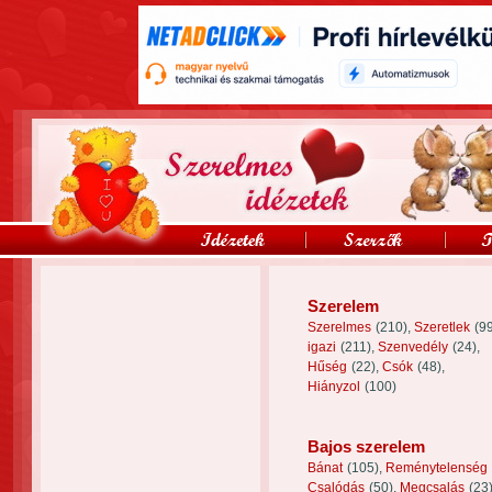
Szerelem
Szerelmes
(210),
Szeretlek
(9
igazi
(211),
Szenvedély
(24),
Hűség
(22),
Csók
(48),
Hiányzol
(100)
Bajos szerelem
Bánat
(105),
Reménytelenség
Csalódás
(50),
Megcsalás
(23)