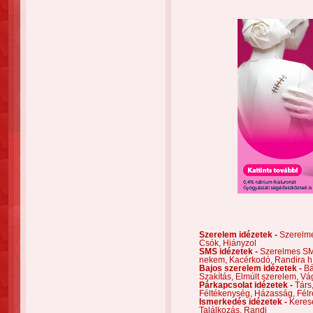
Szerelem idézetek -
Szerelm
Csók,
Hiányzol
SMS idézetek -
Szerelmes S
nekem,
Kacérkodó,
Randira h
Bajos szerelem idézetek -
Bá
Szakítás,
Elmúlt szerelem,
Vá
Párkapcsolat idézetek -
Társ
Féltékenység,
Házasság,
Félr
Ismerkedés idézetek -
Keres
Találkozás,
Randi