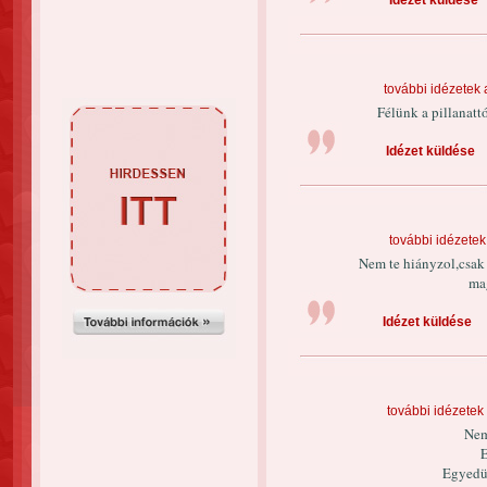
Idézet küldése
további idézetek 
Félünk a pillanatt
Idézet küldése
további idézetek
Nem te hiányzol,csak 
ma
Idézet küldése
további idézetek
Nem
E
Egyedü