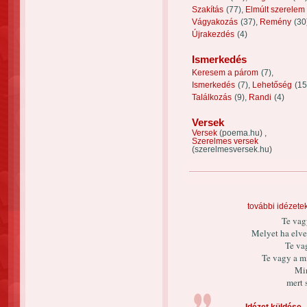
Szakítás
(77),
Elmúlt szerelem
Vágyakozás
(37),
Remény
(30
Újrakezdés
(4)
Ismerkedés
Keresem a párom
(7),
Ismerkedés
(7),
Lehetőség
(15
Találkozás
(9),
Randi
(4)
Versek
Versek
(poema.hu) ,
Szerelmes versek
(szerelmesversek.hu)
további idézete
Te vag
Melyet ha elv
Te va
Te vagy a m
Min
mert 