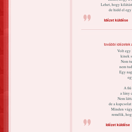
Lehet, hogy kilátás
de hidd el egy
Idézet küldése
további idézetek 
Volt egy 
kinek s
Nem tu
nem tud
Egy nap
eg
A fiú
a lány 
Nem látt
de a kapcsolat
Minden vágy
remélik, hog
Idézet küldése