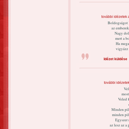
további idézetek 
Boldogságot k
az emberek 
Nagy dolo
mert a b
Ha megad
vigyázz 
Idézet küldése
további idézete
Vel
most
Veled 
Minden pill
minden pil
Egyszer 
az lesz az a