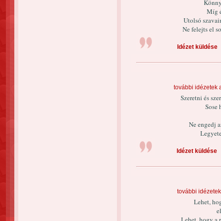
Könny
Míg 
Utolsó szava
Ne felejts el 
Idézet küldése
további idézetek 
Szeretni és sze
Sose 
Ne engedj a
Legyete
Idézet küldése
további idézetek
Lehet, ho
e
Lehet, hogy a r