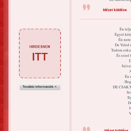
Idézet küldése
Én tel
Egyet kér
Én nem 
De Veled 
Tudom soksz
És ezzel
D
Szíve
A
Én 
Hog
DE CSAK 
So
Il
D
H
V
Idézet küldése