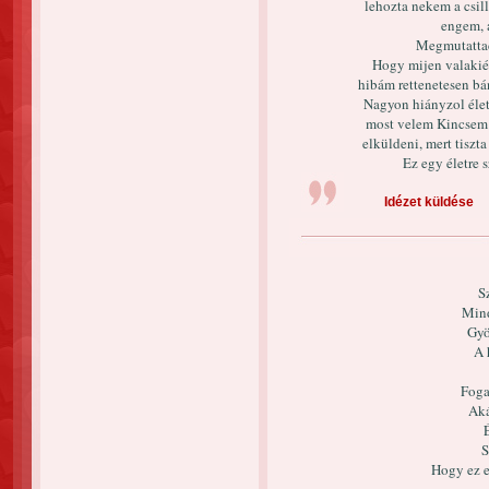
lehozta nekem a csill
engem, 
Megmutattad
Hogy mijen valakié
hibám rettenetesen bá
Nagyon hiányzol élet
most velem Kincsem
elküldeni, mert tiszta
Ez egy életre 
Idézet küldése
S
Min
Gyö
A 
Foga
Aká
S
Hogy ez e