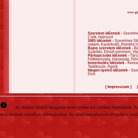
<<< vi
Szerelem idézetek -
Szerelm
Csók,
Hiányzol
SMS idézetek -
Szerelmes S
nekem,
Kacérkodó,
Randira h
Bajos szerelem idézetek -
Bá
Szakítás,
Elmúlt szerelem,
Vá
Párkapcsolat idézetek -
Társ
Féltékenység,
Házasság,
Félr
Ismerkedés idézetek -
Keres
Találkozás,
Randi
Idegen nyelvű idézetek -
Szer
Dich
[
]
Impresszum
info
Az oldalon történő látogatása során cookie-kat (sütiket) használunk. 
nem tárolnak személyes információkat. Az oldal használatával elfogadja a cooki