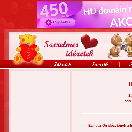
H
1
<<<
Ez itt az Ön idézetének a h