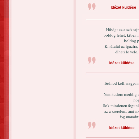
Idézet küldése
Hűség: ez a szó sa
boldog lehet, kiben 
boldog p
Ki rátalál az igazira,
élheti le vele
Idézet küldése
Tudnod kell, nagyon 
Nem tudom meddig ak
hog
Sok mindenen fogunk 
az a szerelem, ami m
fog maradn
Idézet küldése