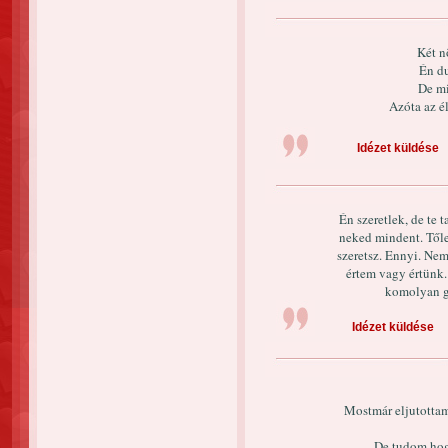
Két n
Én du
De mi
Azóta az él
Idézet küldése
Én szeretlek, de te
neked mindent. Től
szeretsz. Ennyi. Ne
értem vagy értünk.
komolyan g
Idézet küldése
Mostmár eljutottam
De tudom hog