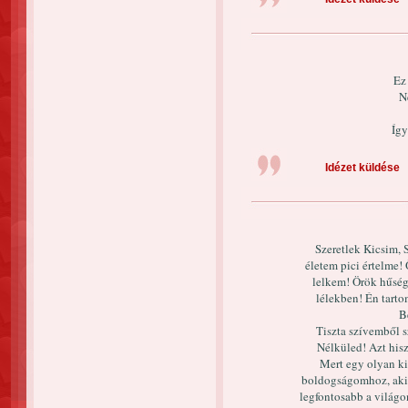
Ez
N
Így
Idézet küldése
Szeretlek Kicsim, 
életem pici értelme!
lelkem! Örök hűség
lélekben! Én tar
B
Tiszta szívemből 
Nélküled! Azt his
Mert egy olyan ki
boldogságomhoz, aki 
legfontosabb a világon