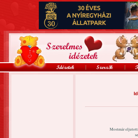
Id
Mostmár eljutott
s