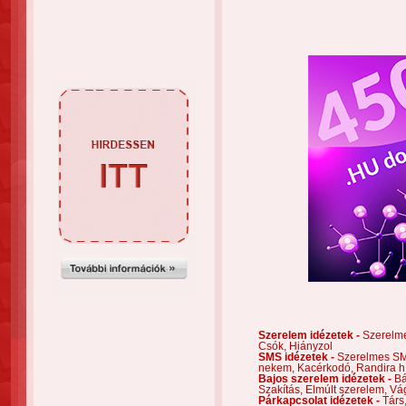
Szerelem idézetek -
Szerelm
Csók,
Hiányzol
SMS idézetek -
Szerelmes S
nekem,
Kacérkodó,
Randira h
Bajos szerelem idézetek -
Bá
Szakítás,
Elmúlt szerelem,
Vá
Párkapcsolat idézetek -
Társ