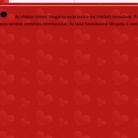
info
Az oldalon történő látogatása során cookie-kat (sütiket) használunk. 
nem tárolnak személyes információkat. Az oldal használatával elfogadja a cooki