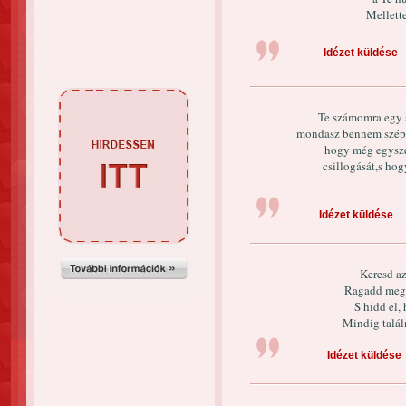
Mellette
Idézet küldése
Te számomra egy s
mondasz bennem szép 
hogy még egysze
csillogását,s ho
Idézet küldése
Keresd az
Ragadd meg e
S hidd el, 
Mindig talál
Idézet küldése