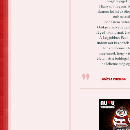
hogy rájöjjek
Hiányzol nagyon! 
akarom leélni az él
már mással
Soha nem tudnák
Örökre a szívebe zár
Téged! Fontosnak ér
A Legjobban Ezen 
tudom mit kezdenék 
tönkre menne a t
megtennék hogy vis
életem és a boldogsá
ha lehetne még eg
Idézet küldése