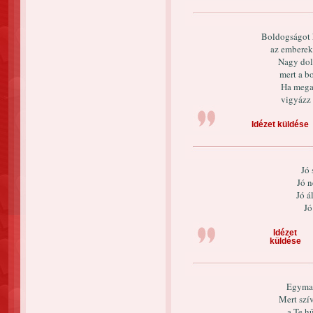
Boldogságot k
az emberek 
Nagy dolo
mert a b
Ha megad
vigyázz 
Idézet küldése
Jó 
Jó n
Jó á
Jó
Idézet
küldése
Egymag
Mert szí
a Te h