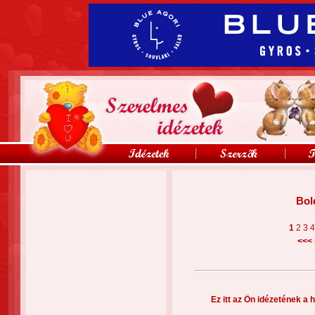
Bol
1
2
3
<<<
Ez itt az Ön idézetének a h