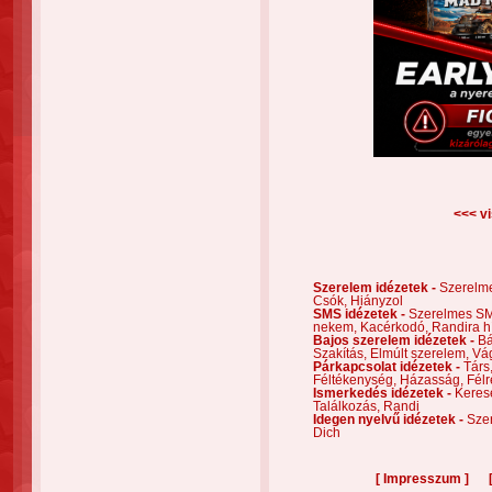
<<< vi
Szerelem idézetek -
Szerelm
Csók,
Hiányzol
SMS idézetek -
Szerelmes S
nekem,
Kacérkodó,
Randira h
Bajos szerelem idézetek -
Bá
Szakítás,
Elmúlt szerelem,
Vá
Párkapcsolat idézetek -
Társ
Féltékenység,
Házasság,
Félr
Ismerkedés idézetek -
Keres
Találkozás,
Randi
Idegen nyelvű idézetek -
Szer
Dich
[
]
Impresszum