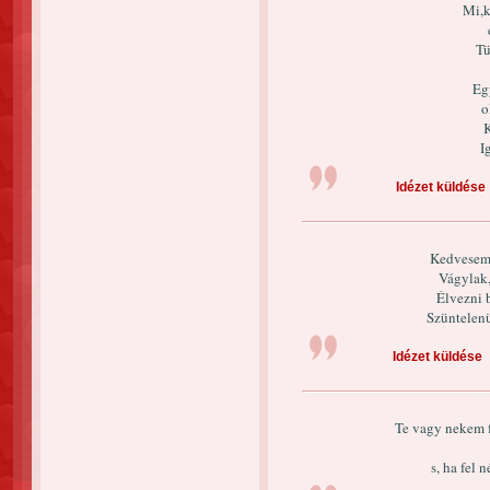
Mi,k
Tü
Eg
o
K
I
Idézet küldése
Kedvesem,
Vágylak,
Élvezni 
Szüntelenü
Idézet küldése
Te vagy nekem 
s, ha fel n