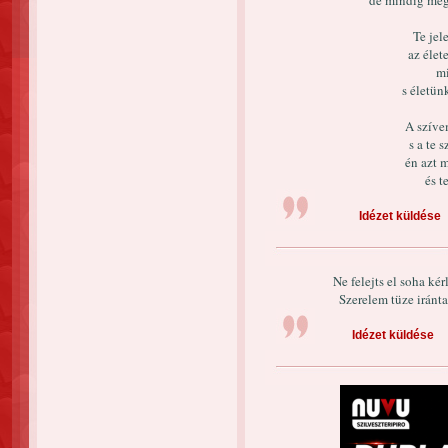
de mindig megt
Te jel
az élete
mi
s életün
A szíve
s a te 
én azt 
és t
Idézet küldése
Ne felejts el soha ké
Szerelem tüze iránt
Idézet küldése