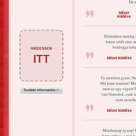
De n
Idézet
küldése
Életemben mindig a
bánat talált rám,
boldoggá tette
Idézet küldése
Új szerelem gyere. Ne
Mit kéne tennem? Hisz
mert ez egy végzet!
van!Álmodok, csak ne
nem szereth
Idézet küldése
Mindennap új nap! U
fantasztikus, a mai 