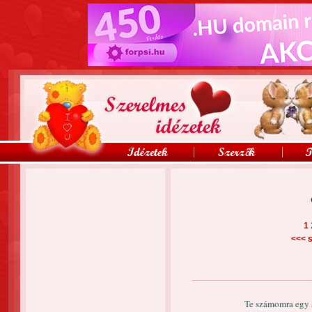
1
<<<
s
Te számomra egy s