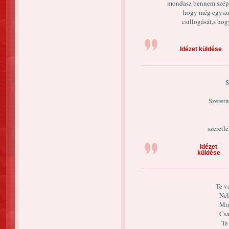
mondasz bennem szép 
hogy még egysze
csillogását,s ho
Idézet küldése
S
Szeretn
szeretle
Idézet
küldése
Te v
Nél
Min
Csa
Te