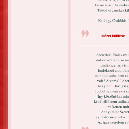
De mi is az? Az ember
Tudod olyanokra kike
Kell egy Csalódás! 
Idézet küldése
Szeretlek. Emlékszel
mikor volt az első r
Emlékszel arra is 
Emlékszel a dombra?
mondtad soha nem akar
volt? Átverés? Lehet
hagytál?! Hazugság 
Tudod bennem ez a sz
Így köszöntünk min
kívül álló nem tudhatt
mi ketten tudt
Annyi mint Szeret
gyűlölsz meg vetsz 
Az igaz szerelem ebb