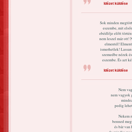
Idézet küldése
Sok minden megtörté
eszembe, mit első
ebédlője előtt tört
nem leszel már ott! N
elmentél! Elment
ismerhetlek! Lassan
szemedbe nézek és 
eszembe. És azt k
Idézet küldése
Nem vag
nem vagyok g
mindez
pedig lehe
Nekem m
benned megta
és bár van