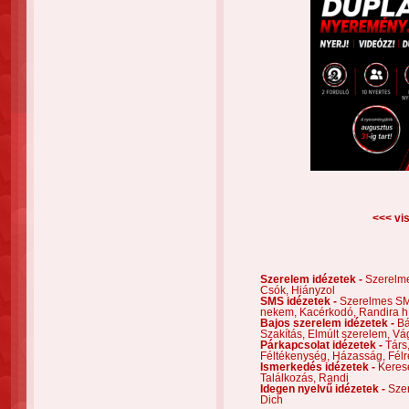
<<< vis
Szerelem idézetek -
Szerelm
Csók,
Hiányzol
SMS idézetek -
Szerelmes S
nekem,
Kacérkodó,
Randira h
Bajos szerelem idézetek -
Bá
Szakítás,
Elmúlt szerelem,
Vá
Párkapcsolat idézetek -
Társ
Féltékenység,
Házasság,
Félr
Ismerkedés idézetek -
Keres
Találkozás,
Randi
Idegen nyelvű idézetek -
Szer
Dich