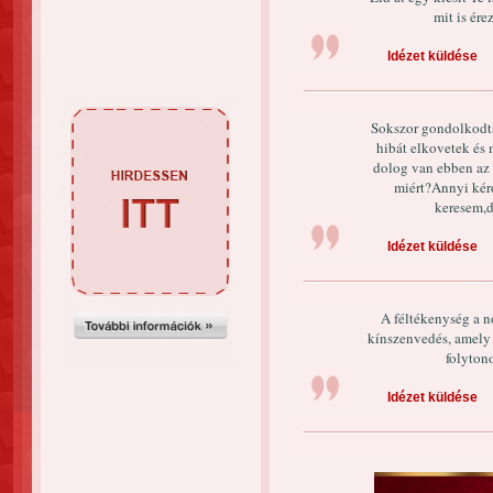
mit is ére
Idézet küldése
Sokszor gondolkodta
hibát elkovetek és
dolog van ebben az 
miért?Annyi kérd
keresem,d
Idézet küldése
A féltékenység a n
kínszenvedés, amely 
folytono
Idézet küldése