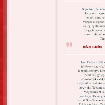
Sajnálom, de néha
ha csak arra g
lennél, mint v
vagyok a legcsin
és legizgalmasab
hogy teljesen m
sosem találnál 
Tég
Idézet küldése
Igen Drágám. Néha
féltékeny vagyok.
legbelül szörnyű kín
Amikor úgy léps
választottját vala
szájából hallod vissz
hogy akit Te szerets
Megéltem ezt is.
porcikáját. De megér
voltál. S ha Te nem é
Éld át egy kicsit Te 