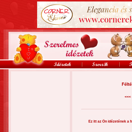
Félt
<<<
Ez itt az Ön idézetének a h