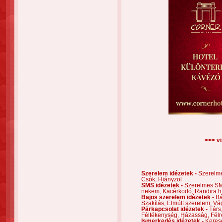
<<< vi
Szerelem idézetek -
Szerelm
Csók,
Hiányzol
SMS idézetek -
Szerelmes S
nekem,
Kacérkodó,
Randira h
Bajos szerelem idézetek -
Bá
Szakítás,
Elmúlt szerelem,
Vá
Párkapcsolat idézetek -
Társ
Féltékenység,
Házasság,
Félr
Ismerkedés idézetek -
Keres