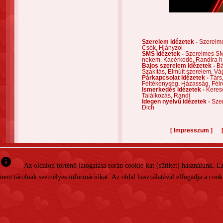
Szerelem idézetek -
Szerelm
Csók,
Hiányzol
SMS idézetek -
Szerelmes S
nekem,
Kacérkodó,
Randira h
Bajos szerelem idézetek -
Bá
Szakítás,
Elmúlt szerelem,
Vá
Párkapcsolat idézetek -
Társ
Féltékenység,
Házasság,
Félr
Ismerkedés idézetek -
Keres
Találkozás,
Randi
Idegen nyelvű idézetek -
Szer
Dich
[
]
Impresszum
info
Az oldalon történő látogatása során cookie-kat (sütiket) használunk. 
nem tárolnak személyes információkat. Az oldal használatával elfogadja a cooki