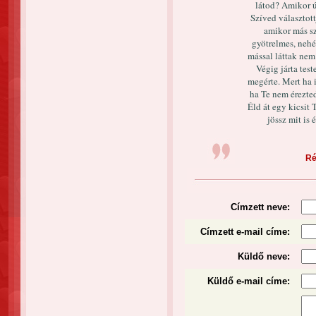
látod? Amikor ú
Szíved választot
amikor más sz
gyötrelmes, nehé
mással láttak nem
Végig járta tes
megérte. Mert ha 
ha Te nem érezte
Éld át egy kicsit 
jössz mit is 
Ré
Címzett neve:
Címzett e-mail címe:
Küldő neve:
Küldő e-mail címe: