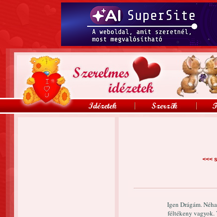
<<<
s
Igen Drágám. Néha
féltékeny vagyok.