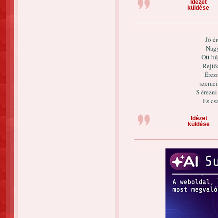
Idézet
küldése
Jó ér
Nagy
Ott bú
Rejtő
Érez
szemei
S érezni
És csa
Idézet
küldése