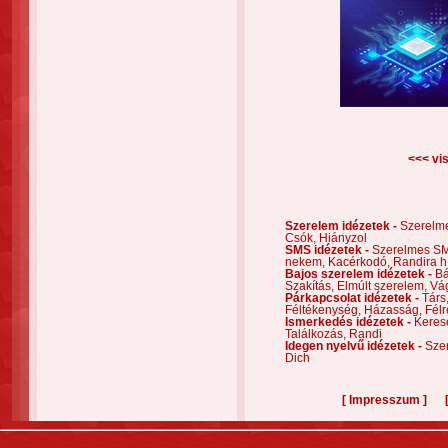
<<< vis
Szerelem idézetek -
Szerelm
Csók,
Hiányzol
SMS idézetek -
Szerelmes S
nekem,
Kacérkodó,
Randira h
Bajos szerelem idézetek -
Bá
Szakítás,
Elmúlt szerelem,
Vá
Párkapcsolat idézetek -
Társ
Féltékenység,
Házasság,
Félr
Ismerkedés idézetek -
Keres
Találkozás,
Randi
Idegen nyelvű idézetek -
Szer
Dich
[
]
Impresszum