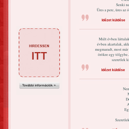
Senki ne
Üres a perc, üres az 
Idézet küldése
Múlt évben láttala
évben akartalak, akk
megmaradt, most már ö
örökre egy tölgybe..
szeretlek 
Idézet küldése
Nem
D
A
Eg
Szeretlek