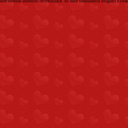
nem tárolnak személyes információkat. Az oldal használatával elfogadja a cooki