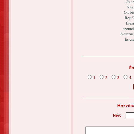
Jó é
Nagy
Ott bú
Rejtő
Érez
szemei
S érezni
És csa
Ér
1
2
3
4
Hozzász
Név: