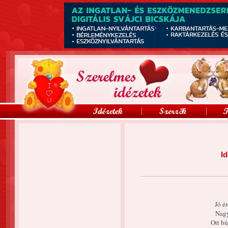
Id
Jó ér
Nagy
Ott bú