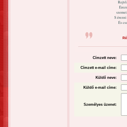
Rejtő
Érez
szemei
S érezni
És csa
Ré
Címzett neve:
Címzett e-mail címe:
Küldő neve:
Küldő e-mail címe:
Személyes üzenet
: