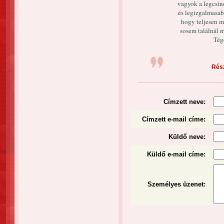
vagyok a legcsin
és legizgalmasab
hogy teljesen m
sosem találnál 
Tég
Rész
Címzett neve:
Címzett e-mail címe:
Küldő neve:
Küldő e-mail címe:
Személyes üzenet
: