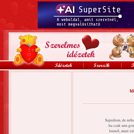
Id
Sajnálom, de néha
ha csak arra g
lennél, mint v