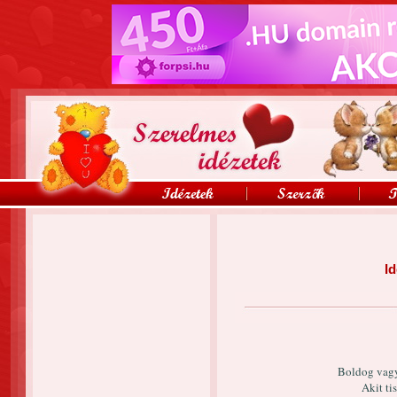
Id
Boldog vagy
Akit ti