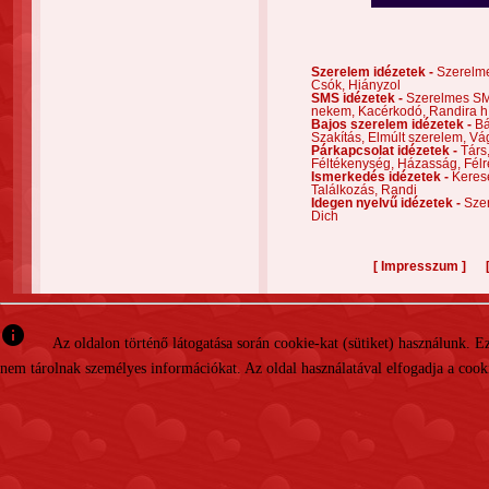
Szerelem idézetek -
Szerelm
Csók,
Hiányzol
SMS idézetek -
Szerelmes S
nekem,
Kacérkodó,
Randira h
Bajos szerelem idézetek -
Bá
Szakítás,
Elmúlt szerelem,
Vá
Párkapcsolat idézetek -
Társ
Féltékenység,
Házasság,
Félr
Ismerkedés idézetek -
Keres
Találkozás,
Randi
Idegen nyelvű idézetek -
Szer
Dich
[
]
Impresszum
info
Az oldalon történő látogatása során cookie-kat (sütiket) használunk. 
nem tárolnak személyes információkat. Az oldal használatával elfogadja a cooki