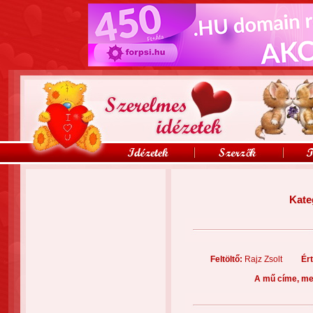
Kate
Feltöltő:
Rajz Zsolt
Ér
A mű címe, me