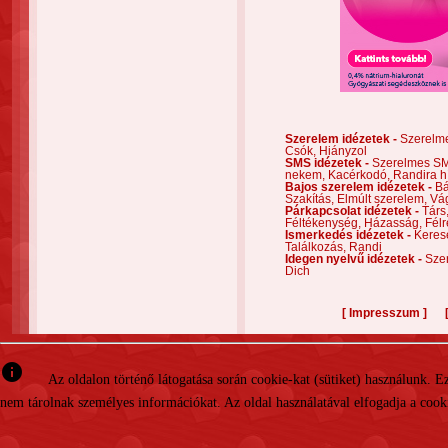
Szerelem idézetek -
Szerelm
Csók,
Hiányzol
SMS idézetek -
Szerelmes S
nekem,
Kacérkodó,
Randira h
Bajos szerelem idézetek -
Bá
Szakítás,
Elmúlt szerelem,
Vá
Párkapcsolat idézetek -
Társ
Féltékenység,
Házasság,
Félr
Ismerkedés idézetek -
Keres
Találkozás,
Randi
Idegen nyelvű idézetek -
Szer
Dich
[
]
Impresszum
info
Az oldalon történő látogatása során cookie-kat (sütiket) használunk. 
nem tárolnak személyes információkat. Az oldal használatával elfogadja a cooki