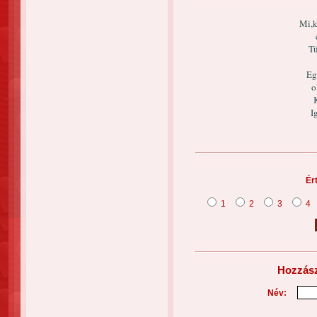
Mi,k
Tü
Eg
o
K
I
Ér
1
2
3
4
Hozzász
Név: