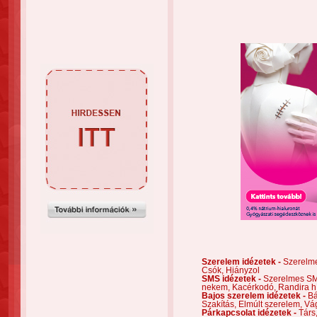
Szerelem idézetek -
Szerelm
Csók,
Hiányzol
SMS idézetek -
Szerelmes S
nekem,
Kacérkodó,
Randira h
Bajos szerelem idézetek -
Bá
Szakítás,
Elmúlt szerelem,
Vá
Párkapcsolat idézetek -
Társ