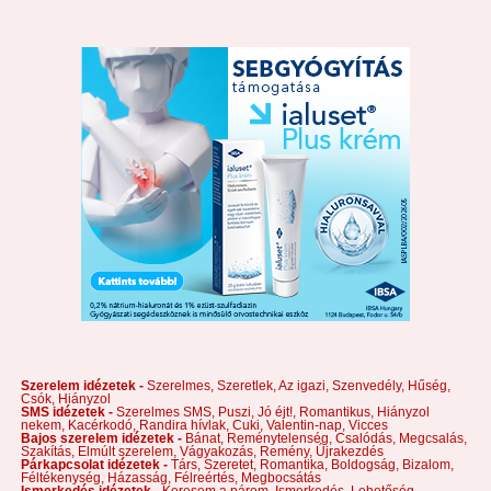
Szerelem idézetek -
Szerelmes,
Szeretlek,
Az igazi,
Szenvedély,
Hűség,
Csók,
Hiányzol
SMS idézetek -
Szerelmes SMS,
Puszi,
Jó éjt!,
Romantikus,
Hiányzol
nekem,
Kacérkodó,
Randira hívlak,
Cuki,
Valentin-nap,
Vicces
Bajos szerelem idézetek -
Bánat,
Reménytelenség,
Csalódás,
Megcsalás,
Szakítás,
Elmúlt szerelem,
Vágyakozás,
Remény,
Újrakezdés
Párkapcsolat idézetek -
Társ,
Szeretet,
Romantika,
Boldogság,
Bizalom,
Féltékenység,
Házasság,
Félreértés,
Megbocsátás