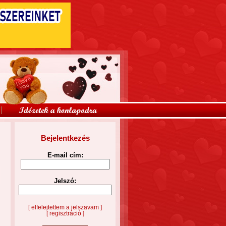
Bejelentkezés
E-mail cím:
Jelszó:
[ elfelejtettem a jelszavam ]
[ regisztráció ]