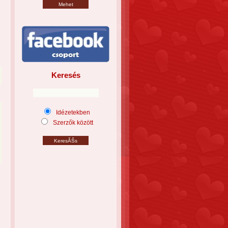
Keresés
Idézetekben
Szerzők között