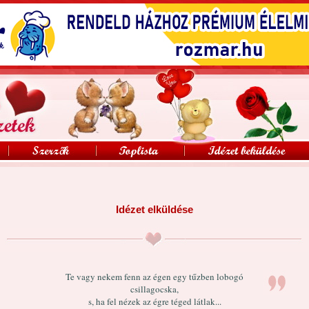
Idézet elküldése
Te vagy nekem fenn az égen egy tűzben lobogó
csillagocska,
s, ha fel nézek az égre téged látlak...