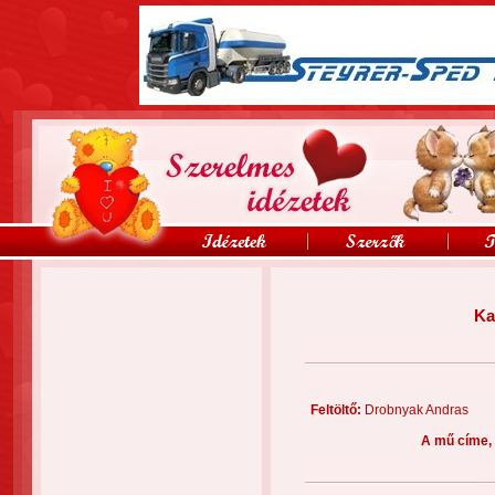
Ka
Feltöltő:
Drobnyak Andra
A mű címe,