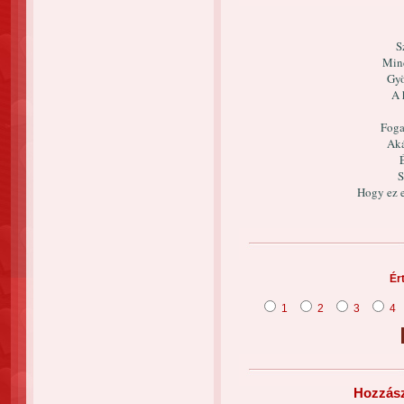
S
Min
Gyö
A 
Foga
Aká
S
Hogy ez e
Ér
1
2
3
4
Hozzász