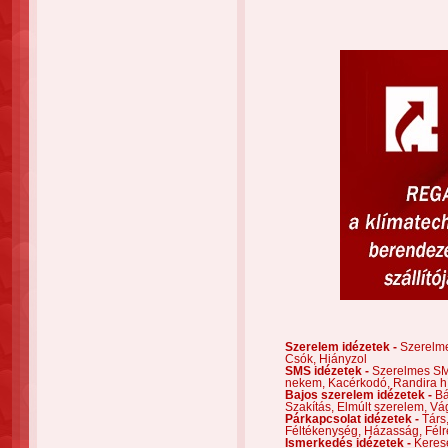
Szerelem idézetek -
Szerelm
Csók,
Hiányzol
SMS idézetek -
Szerelmes S
nekem,
Kacérkodó,
Randira h
Bajos szerelem idézetek -
Bá
Szakítás,
Elmúlt szerelem,
Vá
Párkapcsolat idézetek -
Társ
Féltékenység,
Házasság,
Félr
Ismerkedés idézetek -
Keres