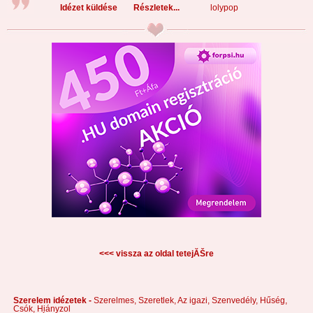
Idézet küldése
Részletek...
lolypop
<<< vissza az oldal tetejĂŠre
Szerelem idézetek -
Szerelmes,
Szeretlek,
Az igazi,
Szenvedély,
Hűség,
Csók,
Hiányzol