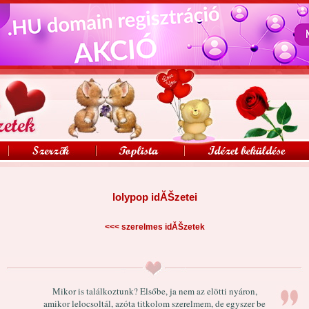
lolypop idĂŠzetei
<<<
szerelmes idĂŠzetek
Mikor is találkoztunk? Elsőbe, ja nem az elötti nyáron,
amikor lelocsoltál, azóta titkolom szerelmem, de egyszer be