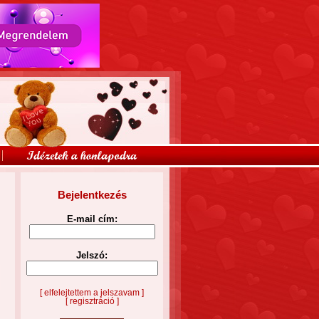
Bejelentkezés
E-mail cím:
Jelszó:
[ elfelejtettem a jelszavam ]
[ regisztráció ]