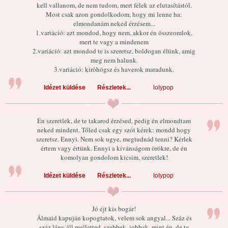
kell vallanom, de nem tudom, mert félek az elutasítástól.
Most csak azon gondolkodom, hogy mi lenne ha:
elmondanám neked érzésem...
1.variáció: azt mondod, hogy nem, akkor én összeomlok,
mert te vagy a mindenem
2.variáció: azt mondod te is szeretsz, boldogan élünk, amig
meg nem halunk.
3.variáció: kiröhögsz és haverok maradunk.
Idézet küldése
Részletek...
lolypop
Én szeretlek, de te takarod érzésed, pedig én elmondtam
neked mindent. Tőled csak egy szót kérek: mondd hogy
szeretsz. Ennyi. Nem sok ugye, megtudnád tenni? Kérlek
értem vagy értünk. Ennyi a kívánságom örökre, de én
komolyan gondolom kicsim, szeretlek!
Idézet küldése
Részletek...
lolypop
Jó éjt kis bogár!
Álmaid kapuján kopogtatok, velem sok angyal... Száz és
száz lány áll melletted, szebbek, jobbak, mint én, de te