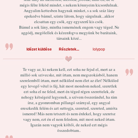
mégis félre lököd mindet, s nekem könnyeim kicsordulnak.
Angyalim kettesben hagynak minket, s a sok száz lány
epekedve bámul, szinte látom, hogy sárgulnak...akkor
elcsattan egy csók, egy egyszerű kis csók.
Bámul a sok lány, mintha ismernének engem vagy téged. Ne
aggódj, megölellek és kézenfogva megyünk be barátaink,
társaink közé...
Idézet küldése
Részletek...
lolypop
Te vagy az, ki nekem kell, ezt soha ne fejsd el, mert az a
millió sok szivecske, mit írtam, nem megszokásból, hanem
szerelemből írtam, mert nélküled nem élet az élet! Nélküled
egy levegő vétel is fáj, hát most mondom neked, szeretlek
ezt soha el ne feled, mert én téged régen szerettelek, de
nehogy kétségeid legyenek, a szívem összerándul, ha rám
írsz, a gyomromban pillangó szárnyal, egy angyal
ereszkedik felém és azt suttogja, szereted, szereted, amióta
ismered! Más nem tetszett és nem érdekel, hogy szeretsz
vagy nem, ezt én el nem feledem, mit most neked írtam.
Igazán nem vagyok költői, de neked ezt mégis
összedobtam..