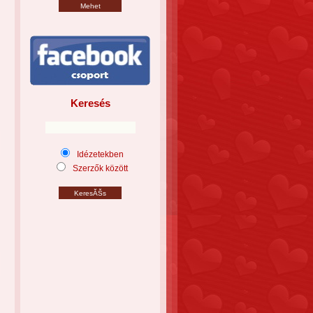
Keresés
Idézetekben
Szerzők között