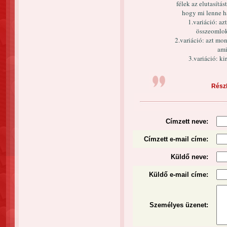
félek az elutasít
hogy mi lenne h
1.variáció: a
összeomlok
2.variáció: azt mon
ami
3.variáció: k
Részl
Címzett neve:
Címzett e-mail címe:
Küldő neve:
Küldő e-mail címe:
Személyes üzenet
: