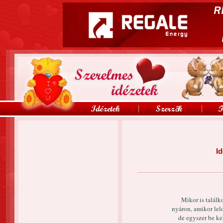
Id
Mikor is találk
nyáron, amikor lel
de egyszer be ke