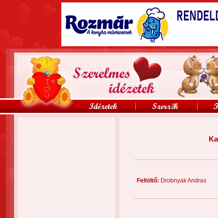
Ka
Feltöltő:
Drobnyak Andra