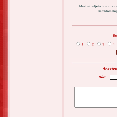
Mostmár eljutottam arra a 
De tudom hog
Ér
1
2
3
4
Hozzász
Név: