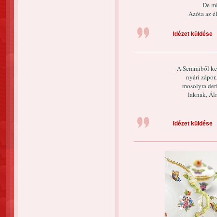
De mi
Azóta az él
Idézet küldése
A Semmiből ker
nyári zápor
mosolyra derí
laknak, Ál
Idézet küldése