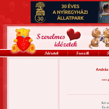
András 
<<<
s
Két n
Én du