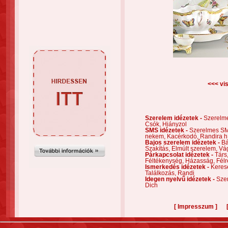
<<< vis
Szerelem idézetek -
Szerelm
Csók,
Hiányzol
SMS idézetek -
Szerelmes S
nekem,
Kacérkodó,
Randira h
Bajos szerelem idézetek -
Bá
Szakítás,
Elmúlt szerelem,
Vá
Párkapcsolat idézetek -
Társ
Féltékenység,
Házasság,
Félr
Ismerkedés idézetek -
Keres
Találkozás,
Randi
Idegen nyelvű idézetek -
Szer
Dich
[
]
Impresszum