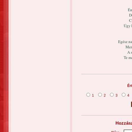
Én
D
C
Úgy 
Egész n
Mer
A 
Te m
Ér
1
2
3
4
Hozzász