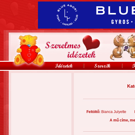
Kat
Feltöltő:
Bianca Julyette
A mű címe, me