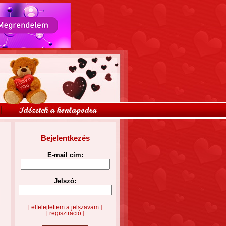
Bejelentkezés
E-mail cím:
Jelszó:
[ elfelejtettem a jelszavam ]
[ regisztráció ]