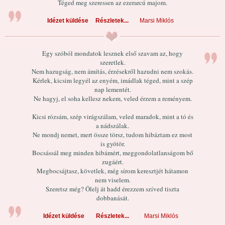
Téged meg szeressen az ezerarcú majom.
Idézet küldése
Részletek...
Marsi Miklós
Egy szóból mondatok lesznek első szavam az, hogy
szeretlek.
Nem hazugság, nem ámítás, érzésekről hazudni nem szokás.
Kérlek, kicsim legyél az enyém, imádlak téged, mint a szép
nap lementét.
Ne hagyj, el soha kellesz nekem, veled érzem a reményem.
Kicsi rózsám, szép virágszálam, veled maradok, mint a tó és
a nádszálak.
Ne mondj nemet, mert össze törsz, tudom hibáztam ez most
is gyötör.
Bocsássál meg minden hibámért, meggondolatlanságom bő
zugáért.
Megbocsájtasz, követlek, még sírom keresztjét hátamon
nem viselem.
Szeretsz még? Ölelj át hadd érezzem szíved tiszta
dobbanását.
Idézet küldése
Részletek...
Marsi Miklós