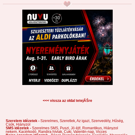
<<< vissza az oldal tetejĂŠre
Szerelem idézetek -
Szerelmes,
Szeretlek,
Az igazi,
Szenvedély,
Hűség,
Csók,
Hiányzol
SMS idézetek -
Szerelmes SMS,
Puszi,
Jó éjt!,
Romantikus,
Hiányzol
nekem,
Kacérkodó,
Randira hívlak,
Cuki,
Valentin-nap,
Vicces