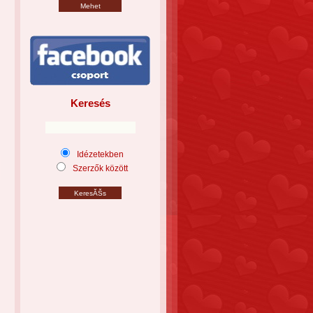
Keresés
Idézetekben
Szerzők között