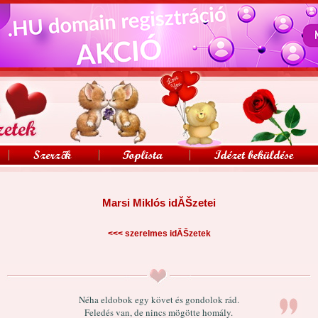
Marsi Miklós idĂŠzetei
<<<
szerelmes idĂŠzetek
Néha eldobok egy követ és gondolok rád.
Feledés van, de nincs mögötte homály.