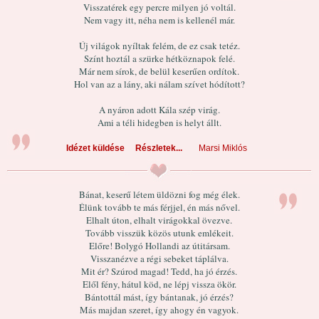
Visszatérek egy percre milyen jó voltál.
Nem vagy itt, néha nem is kellenél már.
Új világok nyíltak felém, de ez csak tetéz.
Színt hoztál a szürke hétköznapok felé.
Már nem sírok, de belül keserűen ordítok.
Hol van az a lány, aki nálam szívet hódított?
A nyáron adott Kála szép virág.
Ami a téli hidegben is helyt állt.
Idézet küldése
Részletek...
Marsi Miklós
Bánat, keserű létem üldözni fog még élek.
Élünk tovább te más férjjel, én más nővel.
Elhalt úton, elhalt virágokkal övezve.
Tovább visszük közös utunk emlékeit.
Előre! Bolygó Hollandi az útitársam.
Visszanézve a régi sebeket táplálva.
Mit ér? Szúrod magad! Tedd, ha jó érzés.
Elől fény, hátul köd, ne lépj vissza ökör.
Bántottál mást, így bántanak, jó érzés?
Más majdan szeret, így ahogy én vagyok.