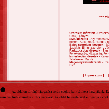
<<< vis
Szerelem idézetek -
Szerelm
Csók,
Hiányzol
SMS idézetek -
Szerelmes S
nekem,
Kacérkodó,
Randira h
Bajos szerelem idézetek -
Bá
Szakítás,
Elmúlt szerelem,
Vá
Párkapcsolat idézetek -
Társ
Féltékenység,
Házasság,
Félr
Ismerkedés idézetek -
Keres
Találkozás,
Randi
Idegen nyelvű idézetek -
Szer
Dich
[
]
Impresszum
info
Az oldalon történő látogatása során cookie-kat (sütiket) használunk. 
nem tárolnak személyes információkat. Az oldal használatával elfogadja a cooki