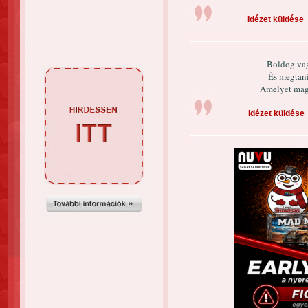
Idézet küldése
Boldog vag
És megtaní
Amelyet maga
Idézet küldése