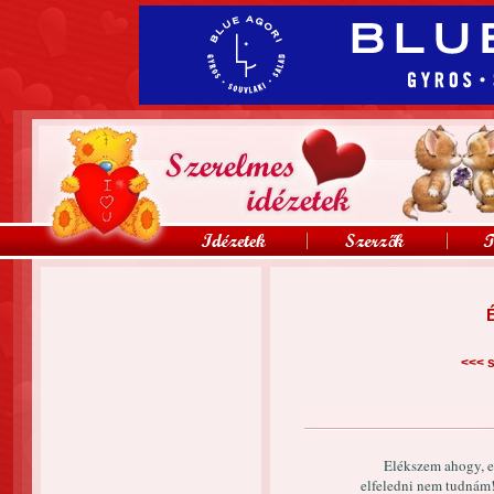
É
<<<
s
Elékszem ahogy, e
elfeledni nem tudnám!