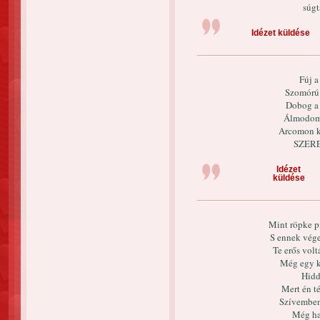
súgt
Idézet küldése
Fúj a
Szomórú 
Dobog a 
Álmodom a
Arcomon k
SZER
Idézet
küldése
Mint röpke pi
S ennek vége
Te erős volt
Még egy k
Hidd
Mert én t
Szívemben
Még ha 