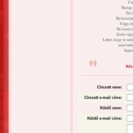
Cs
Hazug 
Én 
Ha hozzám 
S úgy é
De össze 
Ezért víg
Lehet, hogy te nem
nem tudo
Sajno
Rész
Címzett neve:
Címzett e-mail címe:
Küldő neve:
Küldő e-mail címe: