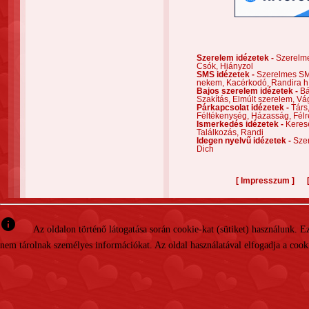
Szerelem idézetek -
Szerelm
Csók,
Hiányzol
SMS idézetek -
Szerelmes S
nekem,
Kacérkodó,
Randira h
Bajos szerelem idézetek -
Bá
Szakítás,
Elmúlt szerelem,
Vá
Párkapcsolat idézetek -
Társ
Féltékenység,
Házasság,
Félr
Ismerkedés idézetek -
Keres
Találkozás,
Randi
Idegen nyelvű idézetek -
Szer
Dich
[
]
Impresszum
info
Az oldalon történő látogatása során cookie-kat (sütiket) használunk. 
nem tárolnak személyes információkat. Az oldal használatával elfogadja a cooki