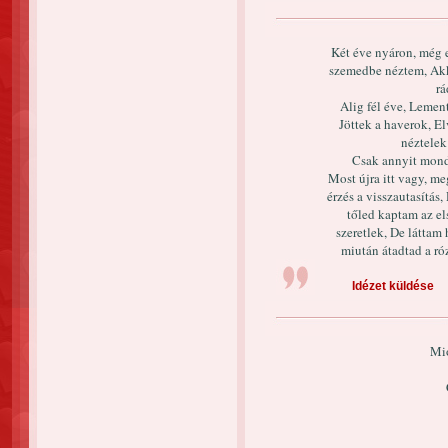
Két éve nyáron, még 
szemedbe néztem, Akk
rá
Alig fél éve, Lement
Jöttek a haverok, El
néztelek
Csak annyit mondt
Most újra itt vagy, me
érzés a visszautasítás,
tőled kaptam az el
szeretlek, De láttam
miután átadtad a ró
Idézet küldése
Mió