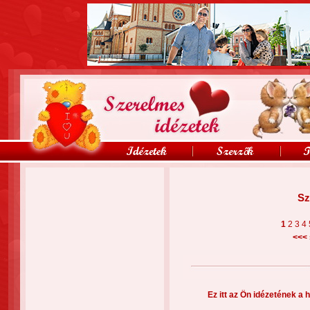
Sz
1
2
3
4
<<<
Ez itt az Ön idézetének a h