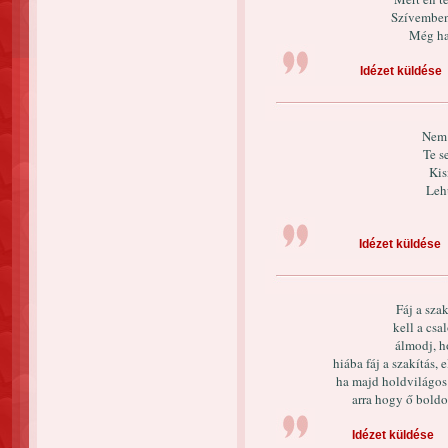
Szívemben
Még ha 
Idézet küldése
Nem 
Te s
Kis
Leh
Idézet küldése
Fáj a szak
kell a csa
álmodj, h
hiába fáj a szakítás, 
ha majd holdvilágos 
arra hogy ő boldo
Idézet küldése