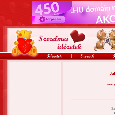
Jul
<<<
s
Én
D