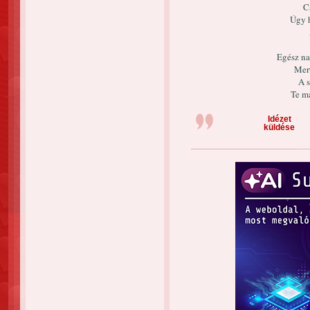
Cs
Úgy 
Egész na
Mer
A 
Te m
Idézet
küldése