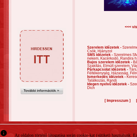
<<< vis
Szerelem idézetek -
Szerelm
Csók,
Hiányzol
SMS idézetek -
Szerelmes S
nekem,
Kacérkodó,
Randira h
Bajos szerelem idézetek -
Bá
Szakítás,
Elmúlt szerelem,
Vá
Párkapcsolat idézetek -
Társ
Féltékenység,
Házasság,
Félr
Ismerkedés idézetek -
Keres
Találkozás,
Randi
Idegen nyelvű idézetek -
Szer
Dich
[
]
Impresszum
info
Az oldalon történő látogatása során cookie-kat (sütiket) használunk. 