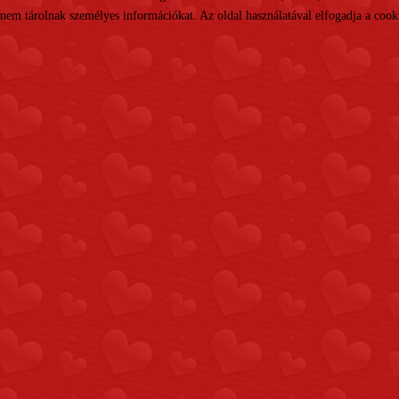
nem tárolnak személyes információkat. Az oldal használatával elfogadja a cooki