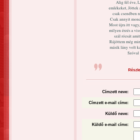
Alig fél éve, 
emlékeket, Jöttek 
csak csendben n
Csak annyit mondt
Most újra itt vagy
milyen érzés a vis
szál rózsát ami
Rájöttem még mind
másik lány volt ka
Szóval 
Részlet
Címzett neve:
Címzett e-mail címe:
Küldő neve:
Küldő e-mail címe: