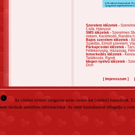
Szerelem idézetek -
Szerelm
Csók,
Hiányzol
SMS idézetek -
Szerelmes S
nekem,
Kacérkodó,
Randira h
Bajos szerelem idézetek -
Bá
Szakítás,
Elmúlt szerelem,
Vá
Párkapcsolat idézetek -
Társ
Féltékenység,
Házasság,
Félr
Ismerkedés idézetek -
Keres
Találkozás,
Randi
Idegen nyelvű idézetek -
Szer
Dich
[
]
Impresszum
info
Az oldalon történő látogatása során cookie-kat (sütiket) használunk. 
nem tárolnak személyes információkat. Az oldal használatával elfogadja a cooki