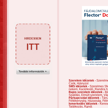
Szerelem idézetek -
Szerelm
Csók,
Hiányzol
SMS idézetek -
Szerelmes S
nekem,
Kacérkodó,
Randira h
Bajos szerelem idézetek -
Bá
Szakítás,
Elmúlt szerelem,
Vá
Párkapcsolat idézetek -
Társ
Féltékenység,
Házasság,
Félr
Ismerkedés idézetek -
Keres
Találkozás,
Randi