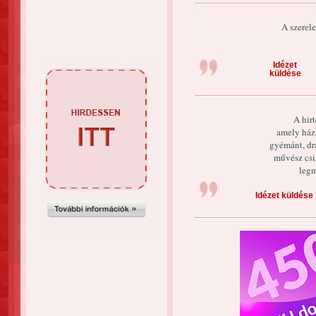
A szerel
Idézet
küldése
A hir
amely háza
gyémánt, dr
művész csis
legm
Idézet küldése