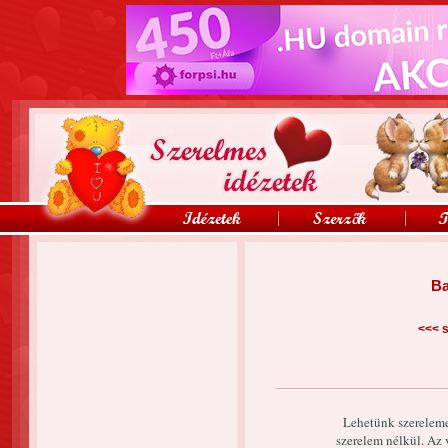
Ba
<<<
s
Lehetünk szerelem
szerelem nélkül. Az 