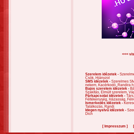
<<< vis
Szerelem idézetek -
Szerelm
Csók,
Hiányzol
SMS idézetek -
Szerelmes S
nekem,
Kacérkodó,
Randira h
Bajos szerelem idézetek -
Bá
Szakítás,
Elmúlt szerelem,
Vá
Párkapcsolat idézetek -
Társ
Féltékenység,
Házasság,
Félr
Ismerkedés idézetek -
Keres
Találkozás,
Randi
Idegen nyelvű idézetek -
Szer
Dich
[
]
Impresszum