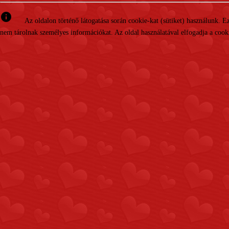
info
Az oldalon történő látogatása során cookie-kat (sütiket) használunk. 
nem tárolnak személyes információkat. Az oldal használatával elfogadja a cooki