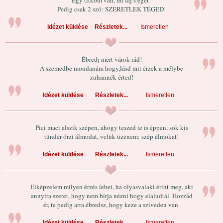
Egy titkom van, mi fáj s éget!
Pedig csak 2 szó: SZERETLEK TÉGED!
Idézet küldése
Részletek...
Ismeretlen
Ébredj mert várok rád!
A szemedbe mondanám hogy,lásd mit érzek a mélybe
zuhannék érted!
Idézet küldése
Részletek...
Ismeretlen
Pici maci alszik szépen, ahogy teszed te is éppen, sok kis
tündér őrzi álmodat, velük üzenem: szép álmokat!
Idézet küldése
Részletek...
Ismeretlen
Elképzelem milyen érzés lehet, ha olyasvalaki érint meg, aki
annyira szeret, hogy nem bírja nézni hogy elaludtál. Hozzád
ér, te pedig arra ébredsz, hogy keze a szíveden van.
Idézet küldése
Részletek...
Ismeretlen