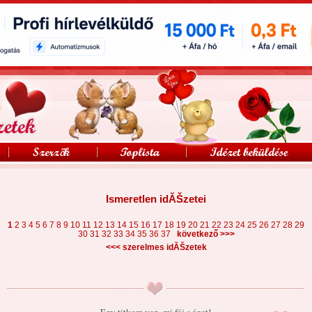
Ismeretlen idĂŠzetei
1
2
3
4
5
6
7
8
9
10
11
12
13
14
15
16
17
18
19
20
21
22
23
24
25
26
27
28
29
>>>
30
31
32
33
34
35
36
37
következő
<<<
szerelmes idĂŠzetek