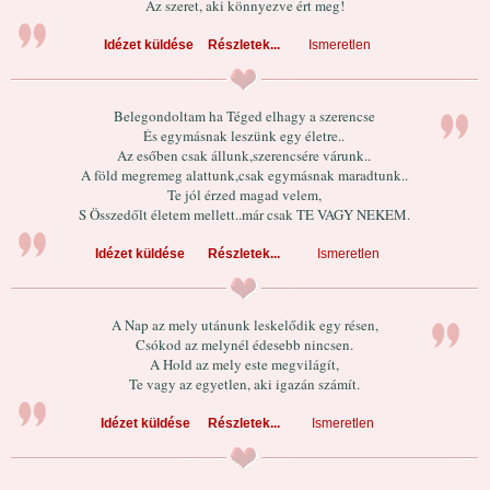
Az szeret, aki könnyezve ért meg!
Idézet küldése
Részletek...
Ismeretlen
Belegondoltam ha Téged elhagy a szerencse
És egymásnak leszünk egy életre..
Az esőben csak állunk,szerencsére várunk..
A föld megremeg alattunk,csak egymásnak maradtunk..
Te jól érzed magad velem,
S Összedőlt életem mellett..már csak TE VAGY NEKEM.
Idézet küldése
Részletek...
Ismeretlen
A Nap az mely utánunk leskelődik egy résen,
Csókod az melynél édesebb nincsen.
A Hold az mely este megvilágít,
Te vagy az egyetlen, aki igazán számít.
Idézet küldése
Részletek...
Ismeretlen