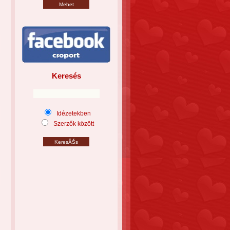
Keresés
Idézetekben
Szerzők között