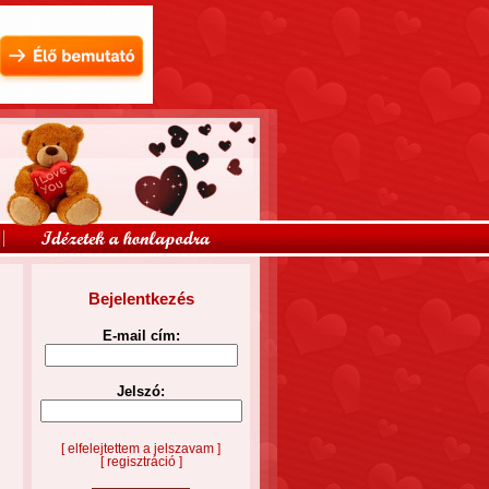
Bejelentkezés
E-mail cím:
Jelszó:
[ elfelejtettem a jelszavam ]
[ regisztráció ]