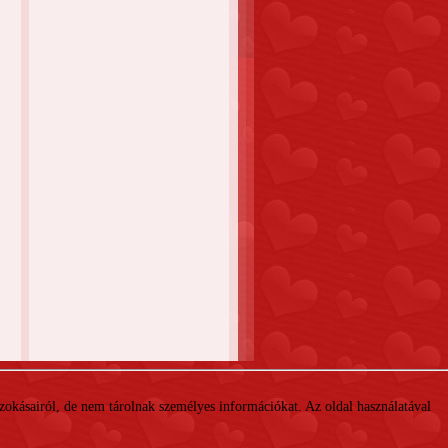
 szokásairól, de nem tárolnak személyes információkat. Az oldal használatával