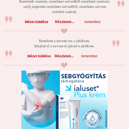
Szeretnék szeretni, szerelmes szívedből szerelmet szerezni,
szólj szaporán szerelmes szívedből, szerelmes szívem
százfelé szakad.
Idézet küldése
Részletek...
Ismeretlen
Szerelem a nevem sex a játékom,
felejtsd el a nevem és játszd a játékom.
Idézet küldése
Részletek...
Ismeretlen