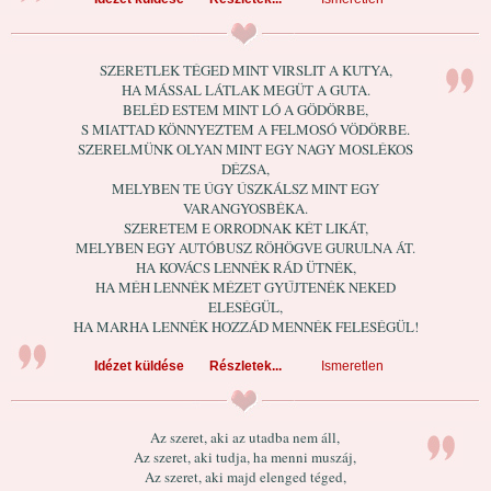
SZERETLEK TÉGED MINT VIRSLIT A KUTYA,
HA MÁSSAL LÁTLAK MEGÜT A GUTA.
BELÉD ESTEM MINT LÓ A GÖDÖRBE,
S MIATTAD KÖNNYEZTEM A FELMOSÓ VÖDÖRBE.
SZERELMÜNK OLYAN MINT EGY NAGY MOSLÉKOS
DÉZSA,
MELYBEN TE ÚGY ÚSZKÁLSZ MINT EGY
VARANGYOSBÉKA.
SZERETEM E ORRODNAK KÉT LIKÁT,
MELYBEN EGY AUTÓBUSZ RÖHÖGVE GURULNA ÁT.
HA KOVÁCS LENNÉK RÁD ÜTNÉK,
HA MÉH LENNÉK MÉZET GYŰJTENÉK NEKED
ELESÉGÜL,
HA MARHA LENNÉK HOZZÁD MENNÉK FELESÉGÜL!
Idézet küldése
Részletek...
Ismeretlen
Az szeret, aki az utadba nem áll,
Az szeret, aki tudja, ha menni muszáj,
Az szeret, aki majd elenged téged,