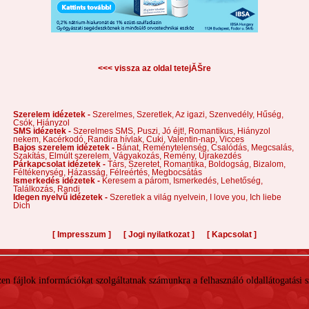
<<< vissza az oldal tetejĂŠre
Szerelem idézetek -
Szerelmes,
Szeretlek,
Az igazi,
Szenvedély,
Hűség,
Csók,
Hiányzol
SMS idézetek -
Szerelmes SMS,
Puszi,
Jó éjt!,
Romantikus,
Hiányzol
nekem,
Kacérkodó,
Randira hívlak,
Cuki,
Valentin-nap,
Vicces
Bajos szerelem idézetek -
Bánat,
Reménytelenség,
Csalódás,
Megcsalás,
Szakítás,
Elmúlt szerelem,
Vágyakozás,
Remény,
Újrakezdés
Párkapcsolat idézetek -
Társ,
Szeretet,
Romantika,
Boldogság,
Bizalom,
Féltékenység,
Házasság,
Félreértés,
Megbocsátás
Ismerkedés idézetek -
Keresem a párom,
Ismerkedés,
Lehetőség,
Találkozás,
Randi
Idegen nyelvű idézetek -
Szeretlek a világ nyelvein,
I love you,
Ich liebe
Dich
[
]
[
]
[
]
Impresszum
Jogi nyilatkozat
Kapcsolat
 Ezen fájlok információkat szolgáltatnak számunkra a felhasználó oldallátogatási