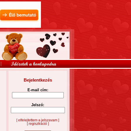
Bejelentkezés
E-mail cím:
Jelszó:
[ elfelejtettem a jelszavam ]
[ regisztráció ]