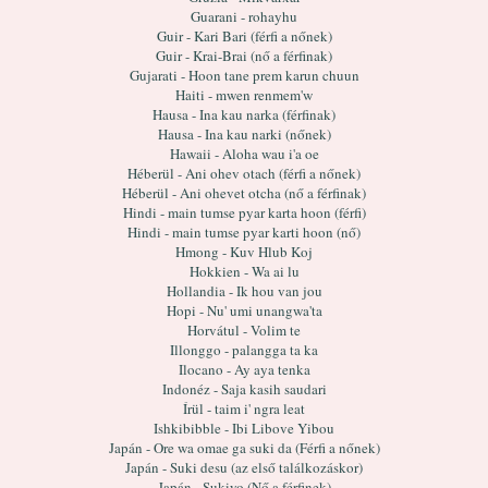
Guarani - rohayhu
Guir - Kari Bari (férfi a nőnek)
Guir - Krai-Brai (nő a férfinak)
Gujarati - Hoon tane prem karun chuun
Haiti - mwen renmem'w
Hausa - Ina kau narka (férfinak)
Hausa - Ina kau narki (nőnek)
Hawaii - Aloha wau i'a oe
Héberül - Ani ohev otach (férfi a nőnek)
Héberül - Ani ohevet otcha (nő a férfinak)
Hindi - main tumse pyar karta hoon (férfi)
Hindi - main tumse pyar karti hoon (nő)
Hmong - Kuv Hlub Koj
Hokkien - Wa ai lu
Hollandia - Ik hou van jou
Hopi - Nu' umi unangwa'ta
Horvátul - Volim te
Illonggo - palangga ta ka
Ilocano - Ay aya tenka
Indonéz - Saja kasih saudari
Írül - taim i' ngra leat
Ishkibibble - Ibi Libove Yibou
Japán - Ore wa omae ga suki da (Férfi a nőnek)
Japán - Suki desu (az első találkozáskor)
Japán - Sukiyo (Nő a férfinek)