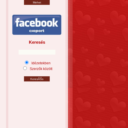
Keresés
Idézetekben
Szerzők között