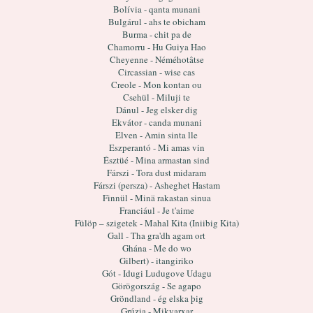
Bolívia - qanta munani
Bulgárul - ahs te obicham
Burma - chit pa de
Chamorru - Hu Guiya Hao
Cheyenne - Néméhotâtse
Circassian - wise cas
Creole - Mon kontan ou
Csehül - Miluji te
Dánul - Jeg elsker dig
Ekvátor - canda munani
Elven - Amin sinta lle
Eszperantó - Mi amas vin
Észtüé - Mina armastan sind
Fárszi - Tora dust midaram
Fárszi (persza) - Asheghet Hastam
Finnül - Minä rakastan sinua
Franciául - Je t'aime
Fülöp – szigetek - Mahal Kita (Iniibig Kita)
Gall - Tha gra'dh agam ort
Ghána - Me do wo
Gilbert) - itangiriko
Gót - Idugi Ludugove Udagu
Görögország - Se agapo
Gröndland - ég elska þig
Grúzia - Mikvarxar