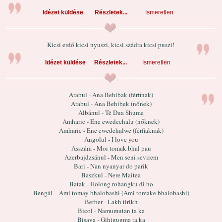
Idézet küldése
Részletek...
Ismeretlen
Kicsi erdő kicsi nyuszi, kicsi szádra kicsi puszi!
Idézet küldése
Részletek...
Ismeretlen
Arabul - Ana Behibak (férfinak)
Arabul - Ana Behibek (nőnek)
Albánul - Të Dua Shume
Amharic - Ene ewedechalu (nőknek)
Amharic - Ene ewedehalwe (férfiaknak)
Angolul - I love you
Asszám - Moi tomak bhal pau
Azerbajdzsánul - Men seni sevirem
Bari - Nan nyanyar do parik
Baszkul - Nere Maitea
Batak - Holong rohangku di ho
Bengál – Ami tomay bhalobashi (Ami tomake bhalobashi)
Berber - Lakh tirikh
Bicol - Namumutan ta ka
Bisaya - Gihigugma ta ka