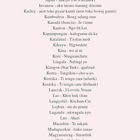
Javanese - aku tresno marang sliromu
Kachiy - anw toke pyaar karati (anw toke bowaj gurati)
Kambodzsa - Bong salang oun
Kanada (francia) - Je t'aime
Kanton - Ngo Oi Lei
Kapampangan - kaluguran da ka
Katalánul - T'estim molt
Kikuyu - Nigwedete
Kína - wo aì ni
Kisii - Ninguanchete
Lingala - Nalingi yo
Klingon (Star Trek) - qud'end
Korea - Tangshin-i cho-a-yo
Korzika - Ti tengu cara (nőnek)
Korzika - Ti tengu caru (férfinak)
Lancish - I Lovole Youan
Lao - Khoi huk chau
Lengyelül - Kocham Cie
Lojban - mi do prami
Luganda - nkwagala nyo
Luo - Aheri
Macedón - Te sakam
Madagaszkár - tiako ianao
Magyarország - Szeretlek