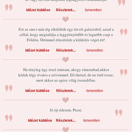
Idézet küldése
Részletek...
Ismeretlen
Ezt az sms-t már rég elküldték egy távoli galaxisból, azzal a
céllal, hogy megtalálja a leggyönyörűbb és legaribb csajt a
Földön. Örömmel értesítelek a küldetés véget ért!
Idézet küldése
Részletek...
Ismeretlen
Ha tényleg úgy érzel irántam, ahogy elmondtad,akkor
kérlek légy óvatos a szívemmel. Elviheted, de ne törd össze,
mert akkor az egész világ összedőlne.
Idézet küldése
Részletek...
Ismeretlen
Jó éjt édesem. Puszi.
Idézet küldése
Részletek...
Ismeretlen