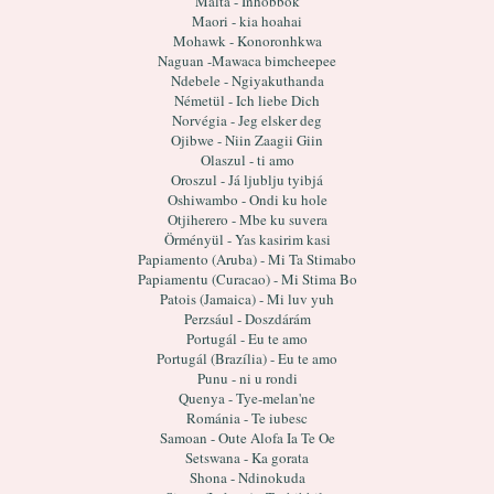
Málta - Inhobbok
Maori - kia hoahai
Mohawk - Konoronhkwa
Naguan -Mawaca bimcheepee
Ndebele - Ngiyakuthanda
Németül - Ich liebe Dich
Norvégia - Jeg elsker deg
Ojibwe - Niin Zaagii Giin
Olaszul - ti amo
Oroszul - Já ljublju tyibjá
Oshiwambo - Ondi ku hole
Otjiherero - Mbe ku suvera
Örményül - Yas kasirim kasi
Papiamento (Aruba) - Mi Ta Stimabo
Papiamentu (Curacao) - Mi Stima Bo
Patois (Jamaica) - Mi luv yuh
Perzsául - Doszdárám
Portugál - Eu te amo
Portugál (Brazília) - Eu te amo
Punu - ni u rondi
Quenya - Tye-melan'ne
Románia - Te iubesc
Samoan - Oute Alofa Ia Te Oe
Setswana - Ka gorata
Shona - Ndinokuda