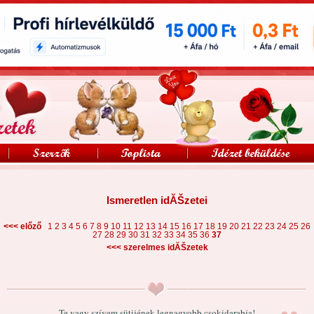
Ismeretlen idĂŠzetei
<<< előző
1
2
3
4
5
6
7
8
9
10
11
12
13
14
15
16
17
18
19
20
21
22
23
24
25
26
27
28
29
30
31
32
33
34
35
36
37
<<<
szerelmes idĂŠzetek
Te vagy szívem sütijének legnagyobb csokidarabja!