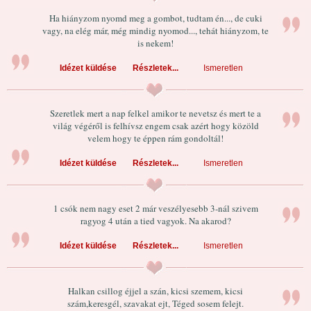
Ha hiányzom nyomd meg a gombot, tudtam én..., de cuki
vagy, na elég már, még mindig nyomod..., tehát hiányzom, te
is nekem!
Idézet küldése
Részletek...
Ismeretlen
Szeretlek mert a nap felkel amikor te nevetsz és mert te a
világ végéről is felhívsz engem csak azért hogy közöld
velem hogy te éppen rám gondoltál!
Idézet küldése
Részletek...
Ismeretlen
1 csók nem nagy eset 2 már veszélyesebb 3-nál szivem
ragyog 4 után a tied vagyok. Na akarod?
Idézet küldése
Részletek...
Ismeretlen
Halkan csillog éjjel a szán, kicsi szemem, kicsi
szám,keresgél, szavakat ejt, Téged sosem felejt.