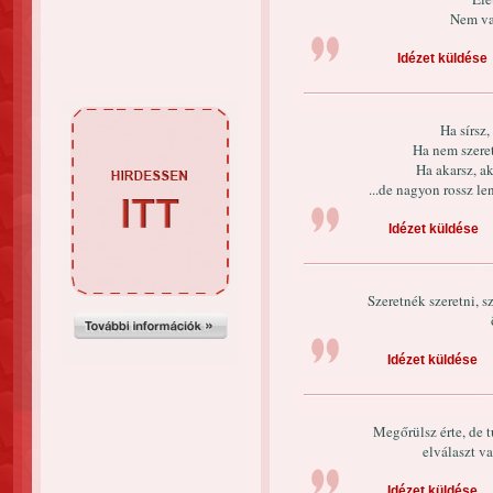
Nem va
Idézet küldése
Ha sírsz,
Ha nem szere
Ha akarsz, a
...de nagyon rossz le
Idézet küldése
Szeretnék szeretni, s
Idézet küldése
Megőrülsz érte, de 
elválaszt v
Idézet küldése