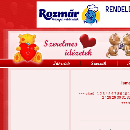
Isme
<<< előző
1
2
3
4
5
6
7
8
9
10
27
28
29
30
31
3
<<<
s