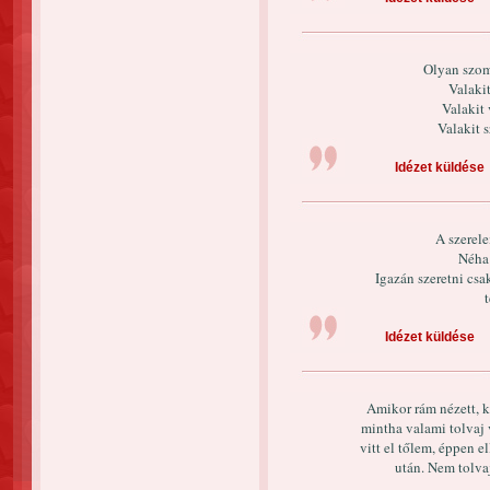
Olyan szom
Valaki
Valakit 
Valakit s
Idézet küldése
A szerel
Néha 
Igazán szeretni csak
Idézet küldése
Amikor rám nézett, ki
mintha valami tolvaj
vitt el tőlem, éppen e
után. Nem tolva