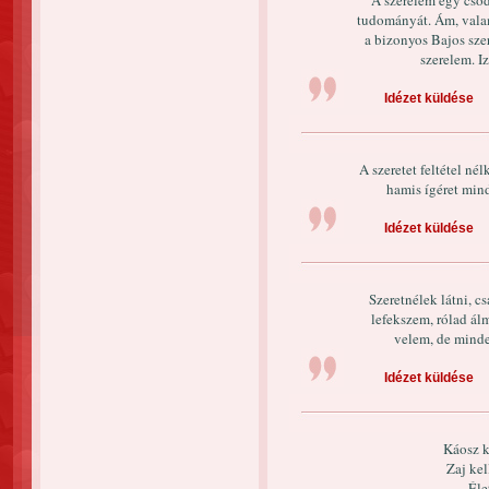
A szerelem egy csod
tudományát. Ám, valam
a bizonyos Bajos sze
szerelem. I
Idézet küldése
A szeretet feltétel né
hamis ígéret mind
Idézet küldése
Szeretnélek látni, 
lefekszem, rólad á
velem, de mind
Idézet küldése
Káosz k
Zaj kel
Éle