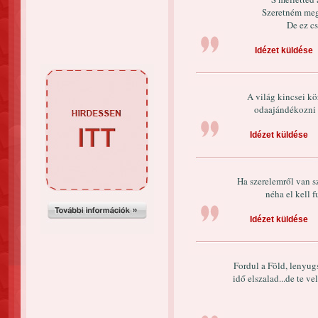
Szeretném megt
De ez cs
Idézet küldése
A világ kincsei k
odaajándékozni v
Idézet küldése
Ha szerelemről van s
néha el kell f
Idézet küldése
Fordul a Föld, lenyug
idő elszalad...de te v