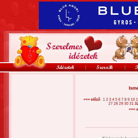
Isme
<<< előző
1
2
3
4
5
6
7
8
9
10
27
28
29
30
31
3
<<<
s