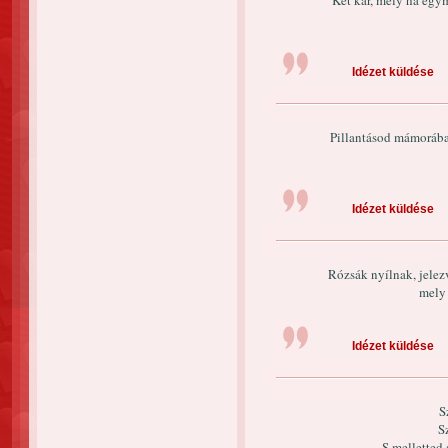
Két kar, mely ha egym
Idézet küldése
Pillantásod mámorában
Idézet küldése
Rózsák nyílnak, jelezv
mely 
Idézet küldése
S
S
S melletted 