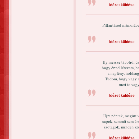
Idézet küldése
Pillantásod mámorában
Idézet küldése
Ily messze távolról 
hogy érted létezem, ho
a napfény, holdsugá
Tudom, hogy vagy n
mert te vagy
Idézet küldése
Újra péntek, megint v
napok, semmit sem érn
szótagok, minden szó
Idézet küldése