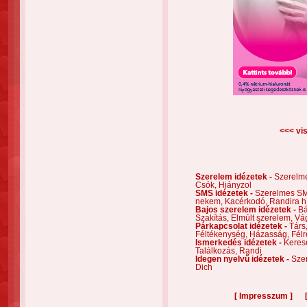
<<< vis
Szerelem idézetek -
Szerelm
Csók,
Hiányzol
SMS idézetek -
Szerelmes S
nekem,
Kacérkodó,
Randira h
Bajos szerelem idézetek -
Bá
Szakítás,
Elmúlt szerelem,
Vá
Párkapcsolat idézetek -
Társ
Féltékenység,
Házasság,
Félr
Ismerkedés idézetek -
Keres
Találkozás,
Randi
Idegen nyelvű idézetek -
Szer
Dich
[
]
Impresszum