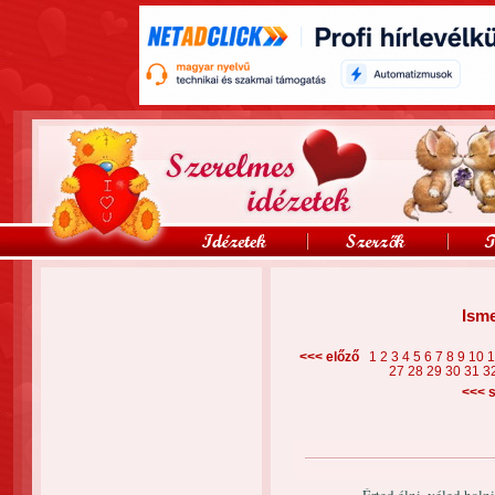
Isme
<<< előző
1
2
3
4
5
6
7
8
9
10
27
28
29
30
31
3
<<<
s