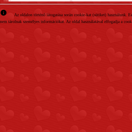
info
Az oldalon történő látogatása során cookie-kat (sütiket) használunk. 
nem tárolnak személyes információkat. Az oldal használatával elfogadja a cooki