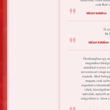
Érted élni, véled haln
csak Rád vár
Idézet küldése
Ó, e
Ne 
Idézet küldése
Összhangban egy más
magamhoz hűséges
másikkal is rossz v
nevezem azt a kapcsol
zsarnok. Ahol belegá
magam, csak azért
engedem a társamnak
válok, kiszolgáltato
művelek, melytől n
szégyellem is. Azon 