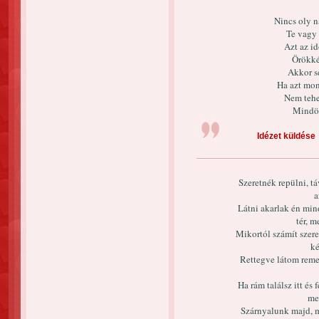
Nincs oly n
Te vagy 
Azt az i
Örökké
Akkor s
Ha azt mon
Nem tehe
Mindör
Idézet küldése
Szeretnék repülni, tá
a
Látni akarlak én min
tér, m
Mikortól számít szer
ké
Rettegve látom reme
Ha rám találsz itt és
mel
Szárnyalunk majd, m