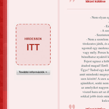
Idézet küldése
- Nem olyan e
- E
- A sz
- Szerinte
- Nem a szerelem
titokzatos játék, és
ugornál egy medencé
vagy mély. Persze h
bénulhatsz nyaktól l
Fejest ugrasz a hit
átadod magad! Erről s
Ügye? Tudod egy-kett
amit mindenki megnyer
szex között! A szex a
ajándékot, senki nem
az amelyiket nagyon 
viszed haza azt az é
sokkal jobb érzés mi
kulcs