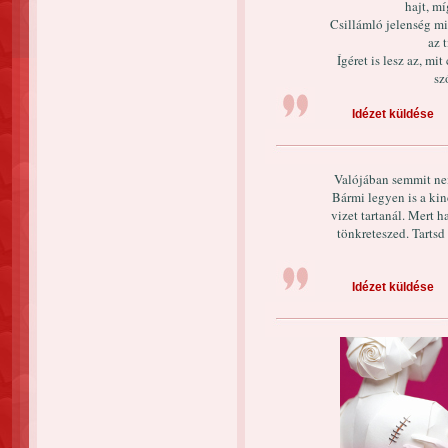
hajt, mí
Csillámló jelenség mi
az 
Ígéret is lesz az, mi
sz
Idézet küldése
Valójában semmit nem
Bármi legyen is a ki
vizet tartanál. Mert h
tönkreteszed. Tarts
Idézet küldése