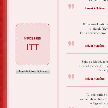
Idézet küldése
Ha a csókok esõcse
ölelések fale
És ha a szeretet örö
Idézet küldése
Soha ne feledd, ne
Hozzád menekül! Te v
Te vagy
Idézet küldése
Túl sok csillag 
szemünkben. Túl sok n
te. Egyedi v