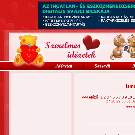
Isme
<<< előző
1
2
3
4
5
6
7
8
9
10
27
28
29
30
31
3
<<<
s