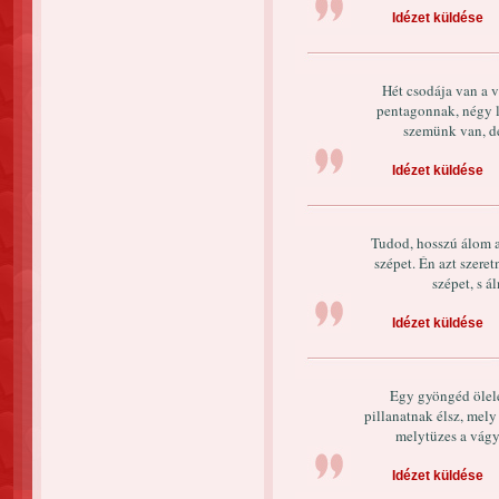
Idézet küldése
Hét csodája van a vi
pentagonnak, négy l
szemünk van, de
Idézet küldése
Tudod, hosszú álom az
szépet. Én azt szere
szépet, s 
Idézet küldése
Egy gyöngéd ölelé
pillanatnak élsz, mel
melytüzes a vágy
Idézet küldése