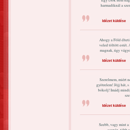
Egy csók nem nagy
harmadiknál a szem
Idézet küldése
Ahogy a Föld élteti
veled töltött estét.
magnak, úgy vágyo
Idézet küldése
Szerelmem, miért n
gyötrelem! Jöjj hát, s
bókolj! Imádj mindi
sze
Idézet küldése
Szebb, vagy mint a 
csupán, több 