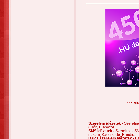
<<< vis
Szerelem idézetek -
Szerelm
Csók,
Hiányzol
SMS idézetek -
Szerelmes S
nekem,
Kacérkodó,
Randira h
Bajos szerelem idézetek -
Bá