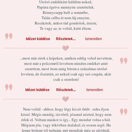
Utolsó emlékként küldöm neked,
Papírra égetve mennyire szerettelek.
Könnycsepp hull a semmibe,
Talán célba ér nem fáj ennyire,
Reszketek, mikor rád gondolok, érzem,
Te vagy az, te voltál, kiért éltem.
Idézet küldése
Részletek...
Ismeretlen
...most már sírok a képeken, amiken eddig veled nevettem,
most már a polcomról levettem minden emléket amit
szerettem, most írom amíg bírom a szánalmas utolsó
levelem, de őszintén, ez neked csak egy szó csupán, akár
csak a szerelem!
Idézet küldése
Részletek...
Ismeretlen
Nem voltál - ahhoz, hogy légy kicsit őrült - soha ilyen
közel. Mégis mindig, távolról, józanul nézted, hogy nem
érlek el. Voltam máskor is így... Egy mondat volna a híd.
Mégsem jön, vagy útközben átalakul, és sosem segít. Ha
lenne holnap jól tudnám, mit mondjak még az ajtódnál,