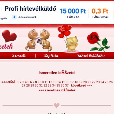
Ismeretlen idĂŠzetei
<<< előző
1
2
3
4
5
6
7
8
9
10
11
12
13
14
15
16
17
18
19
20
21
22
23
24
25
26
>>>
27
28
29
30
31
32
33
34
35
36
37
következő
<<<
szerelmes idĂŠzetek