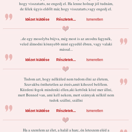
hogy visszatarts, ne engedj el. Ha lenne holnap jól tudnám,
de félek úgyis eldőlt már, hogy visszatarts,vagy engedj el.
Idézet küldése
Részletek...
Ismeretlen
..de egy mosolyba bújva, még most is az arcodra fagynék,
veled álmodni könnyebb mint egyedül ébren, vagy valaki
mással...
Idézet küldése
Részletek...
Ismeretlen
Tudom azt, hogy nélküled nem tudom élni az életem,
Szavakba önthetetlen az érzés,amit kihozol belőlem.
Küzdeni fogok mindenki ellen,aki kettőnk közé mer állni,
mert Benned van, ami kell nekem, mert szárnyak nélkül nem
tudok szállni, szállni
Idézet küldése
Részletek...
Ismeretlen
Ha a szerelem az élet, a halál a harc, én leteszem eléd a