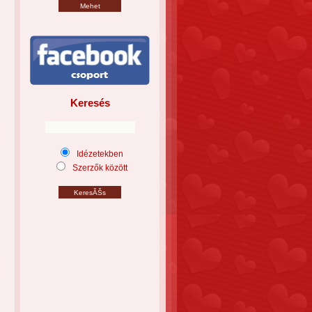
Keresés
Idézetekben
Szerzők között