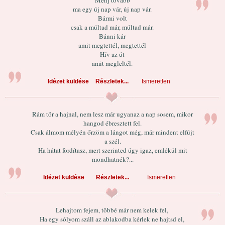
Menj tovább
ma egy új nap vár, új nap vár.
Bármi volt
csak a múltad már, múltad már.
Bánni kár
amit megtettél, megtettél
Hív az út
amit megleltél.
Idézet küldése
Részletek...
Ismeretlen
Rám tör a hajnal, nem lesz már ugyanaz a nap sosem, mikor
hangod ébresztett fel.
Csak álmom mélyén őrzöm a lángot még, már mindent elfújt
a szél.
Ha hátat fordítasz, mert szerinted úgy igaz, emlékül mit
mondhatnék?...
Idézet küldése
Részletek...
Ismeretlen
Lehajtom fejem, többé már nem kelek fel,
Ha egy sólyom száll az ablakodba kérlek ne hajtsd el,