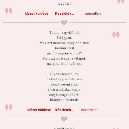
fegyvert!
Idézet küldése
Részletek...
Ismeretlen
Tudom-e gyűlölni?
Úúúgyan.
Max azt mutatni, hogy bántsam.
Bántom azért,
mert ő engem bántott?
Mert szétzúzta azt a világot:
melyben hinni véltem.
Olyan elégtétel ez,
melyet egy szerető szív
jónak sosem érez.
S bár a másikat marja,
mégis magából érzi
hiányát a falatnak.
Idézet küldése
Részletek...
Ismeretlen
A múlt emlék,