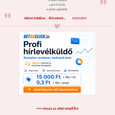
a jövő titok,
a jelen ajándék.
Idézet küldése
Részletek...
Ismeretlen
<<< vissza az oldal tetejĂŠre