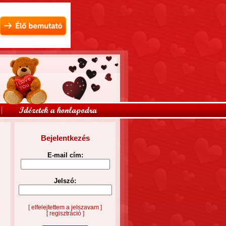
Bejelentkezés
E-mail cím:
Jelszó:
[ elfelejtettem a jelszavam ]
[ regisztráció ]