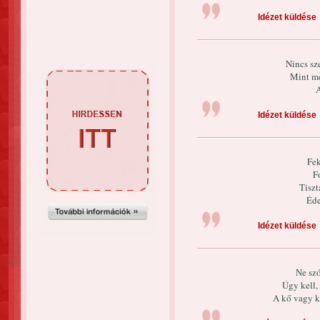
Idézet küldése
Nincs sz
Mint me
A
Idézet küldése
Fek
F
Tiszt
Éde
Idézet küldése
Ne szó
Úgy kell,
A kő vagy k