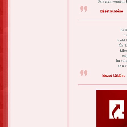
Szívesen venném, 
Idézet küldése
Kell
ha
hadd l
Óh Tá
kile
csi
ha val
az a 
Idézet küldése