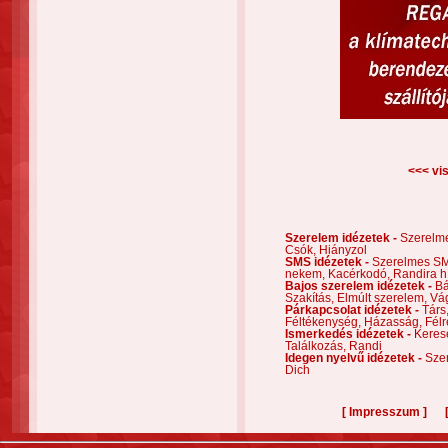
<<< vis
Szerelem idézetek -
Szerelm
Csók,
Hiányzol
SMS idézetek -
Szerelmes S
nekem,
Kacérkodó,
Randira h
Bajos szerelem idézetek -
Bá
Szakítás,
Elmúlt szerelem,
Vá
Párkapcsolat idézetek -
Társ
Féltékenység,
Házasság,
Félr
Ismerkedés idézetek -
Keres
Találkozás,
Randi
Idegen nyelvű idézetek -
Szer
Dich
[
]
Impresszum