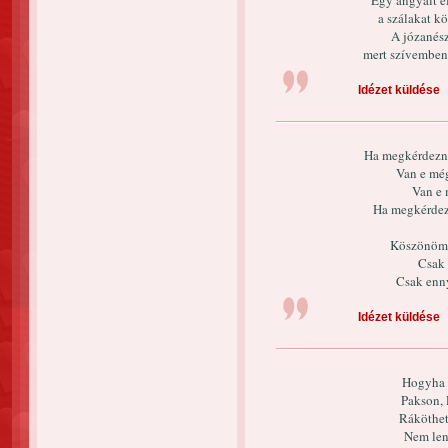
Egy angyalt e
a szálakat k
A józanész 
mert szívemben a
Idézet küldése
Ha megkérdezn
Van e még
Van e 
Ha megkérdez
Köszönöm a
Csak 
Csak ennyi
Idézet küldése
Hogyha 
Pakson, 
Ráköthet
Nem len