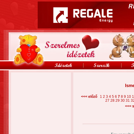
Isme
<<< előző
1
2
3
4
5
6
7
8
9
10
27
28
29
30
31
3
<<<
s