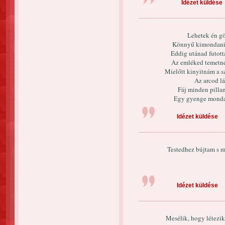
Idézet küldése
Lehetek én gö
Könnyű kimondani, 
Eddig utánad futot
Az emléked temetné
Mielőtt kinyitnám a s
Az arcod lá
Fáj minden pillan
Egy gyenge mondat
Idézet küldése
Testedhez bújtam s 
Idézet küldése
Mesélik, hogy létezik