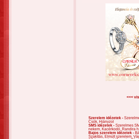
<<< vis
Szerelem idézetek -
Szerelm
Csók,
Hiányzol
SMS idézetek -
Szerelmes S
nekem,
Kacérkodó,
Randira h
Bajos szerelem idézetek -
Bá
Szakítás,
Elmúlt szerelem,
Vá