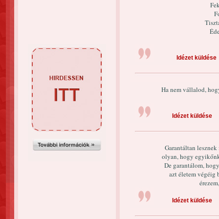
Fek
F
Tiszt
Éde
Idézet küldése
Ha nem vállalod, hog
Idézet küldése
Garantáltan lesznek 
olyan, hogy egyikőnk
De garantálom, hogy
azt életem végéig 
érezem,
Idézet küldése