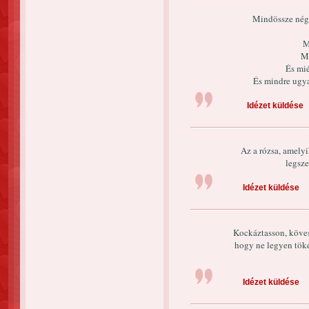
Mindössze négy
M
Mi
És mi
És mindre ugya
Idézet küldése
Az a rózsa, amelyi
legsz
Idézet küldése
Kockáztasson, köves
hogy ne legyen töké
Idézet küldése