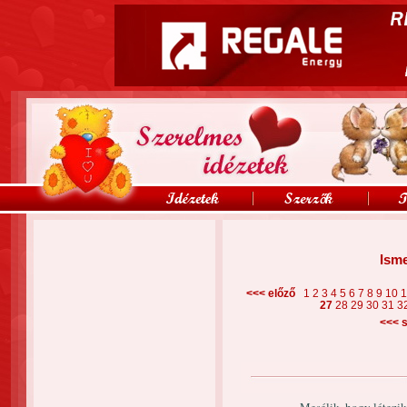
Isme
<<< előző
1
2
3
4
5
6
7
8
9
10
27
28
29
30
31
3
<<<
s