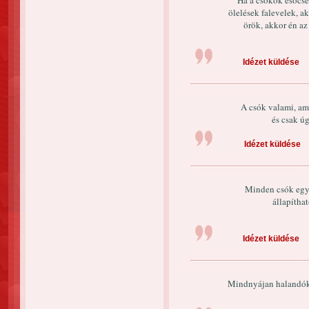
Ha a csókok esőcse
ölelések falevelek, ak
örök, akkor én a
Idézet küldése
A csók valami, ami
és csak ú
Idézet küldése
Minden csók egy 
állapíthat
Idézet küldése
Mindnyájan halandók 