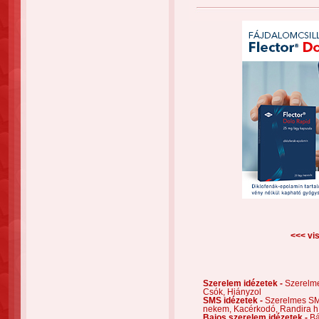
<<< vis
Szerelem idézetek -
Szerelm
Csók,
Hiányzol
SMS idézetek -
Szerelmes S
nekem,
Kacérkodó,
Randira h
Bajos szerelem idézetek -
Bá