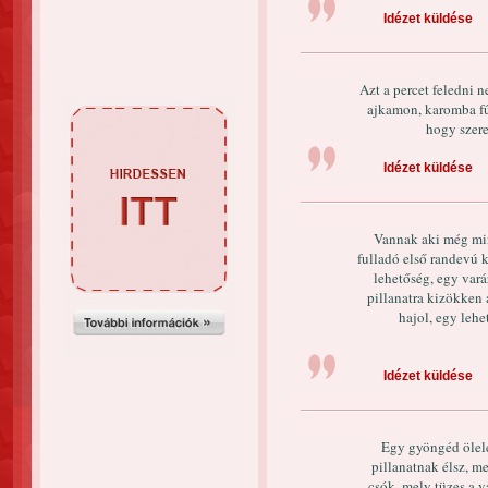
Idézet küldése
Azt a percet feledni 
ajkamon, karomba fű
hogy szere
Idézet küldése
Vannak aki még min
fulladó első randevú 
lehetőség, egy vará
pillanatra kizökken 
hajol, egy leh
Idézet küldése
Egy gyöngéd ölelé
pillanatnak élsz, m
csók, mely tüzes a 