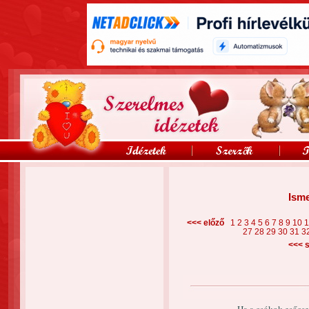
Isme
<<< előző
1
2
3
4
5
6
7
8
9
10
27
28
29
30
31
3
<<<
s