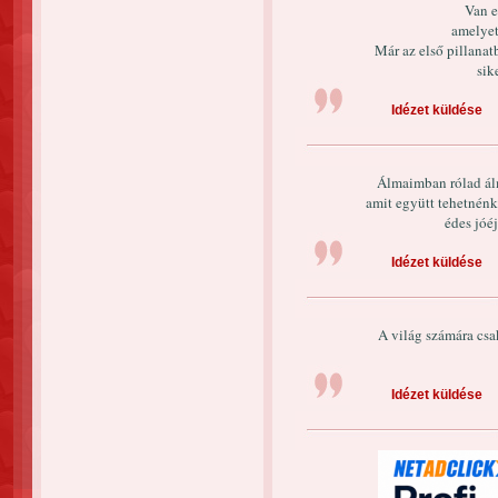
Van e
amelyet 
Már az első pillana
sik
Idézet küldése
Álmaimban rólad ál
amit együtt tehetnénk
édes jóé
Idézet küldése
A világ számára csa
Idézet küldése