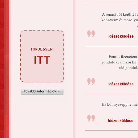
A semmiből kerültél 
könnyeim és mosolyra 
Idézet küldése
Fontos üzenetem 
gondolok, amikor kü
rád gondol
Idézet küldése
Ha könnycsepp lennél,
Idézet küldése