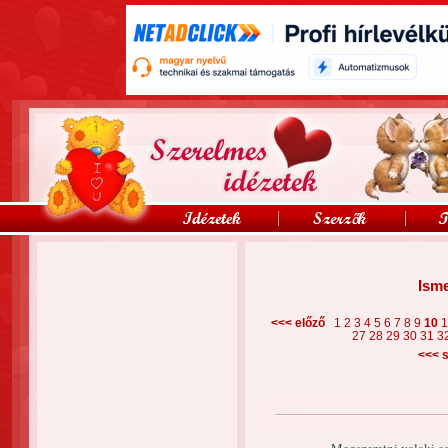
Isme
<<< előző
1
2
3
4
5
6
7
8
9
10
27
28
29
30
31
3
<<<
s