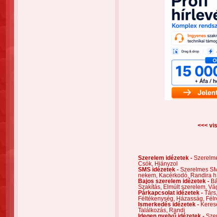
<<< vis
Szerelem idézetek -
Szerelm
Csók,
Hiányzol
SMS idézetek -
Szerelmes S
nekem,
Kacérkodó,
Randira h
Bajos szerelem idézetek -
Bá
Szakítás,
Elmúlt szerelem,
Vá
Párkapcsolat idézetek -
Társ
Féltékenység,
Házasság,
Félr
Ismerkedés idézetek -
Keres
Találkozás,
Randi
Idegen nyelvű idézetek -
Szer