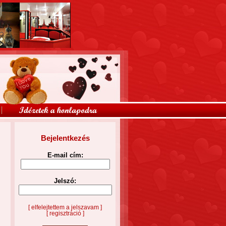
Bejelentkezés
E-mail cím:
Jelszó:
[ elfelejtettem a jelszavam ]
[ regisztráció ]