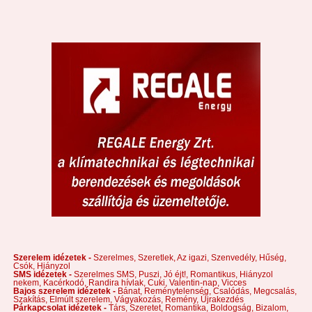
Szerelem idézetek -
Szerelmes,
Szeretlek,
Az igazi,
Szenvedély,
Hűség,
Csók,
Hiányzol
SMS idézetek -
Szerelmes SMS,
Puszi,
Jó éjt!,
Romantikus,
Hiányzol
nekem,
Kacérkodó,
Randira hívlak,
Cuki,
Valentin-nap,
Vicces
Bajos szerelem idézetek -
Bánat,
Reménytelenség,
Csalódás,
Megcsalás,
Szakítás,
Elmúlt szerelem,
Vágyakozás,
Remény,
Újrakezdés
Párkapcsolat idézetek -
Társ,
Szeretet,
Romantika,
Boldogság,
Bizalom,