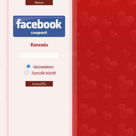
Keresés
Idézetekben
Szerzők között