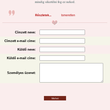
mindig sikerülni fog ez neked.
Részletek...
Ismeretlen
Címzett neve:
Címzett e-mail címe:
Küldő neve:
Küldő e-mail címe:
Személyes üzenet
:
Mehet