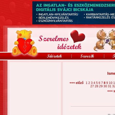
Isme
<<< előző
1
2
3
4
5
6
7
8
9
10
27
28
29
30
31
3
<<<
s