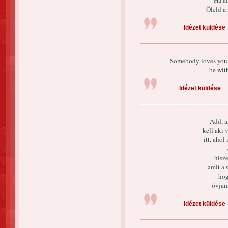
Ha ál
Öleld a 
Idézet küldése
Somebody loves you 
be wit
Idézet küldése
Add, a
kell aki 
itt, ahol
hisz
amit a 
hog
óvjam
Idézet küldése