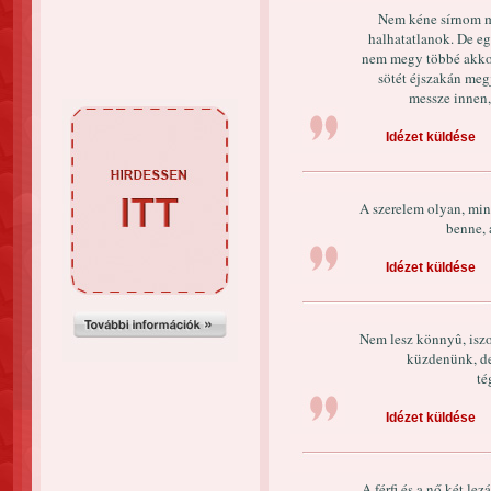
Nem kéne sírnom m
halhatatlanok. De e
nem megy többé akkor
sötét éjszakán megj
messze innen,
Idézet küldése
A szerelem olyan, min
benne, 
Idézet küldése
Nem lesz könnyû, isz
küzdenünk, de
té
Idézet küldése
A férfi és a nő két le