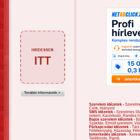
Szerelem idézetek -
Szerelm
Csók,
Hiányzol
SMS idézetek -
Szerelmes S
nekem,
Kacérkodó,
Randira h
Bajos szerelem idézetek -
Bá
Szakítás,
Elmúlt szerelem,
Vá
Párkapcsolat idézetek -
Társ
Féltékenység,
Házasság,
Félr
Ismerkedés idézetek -
Keres
Találkozás,
Randi