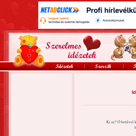
Id
Ki az? Ó betűvel 